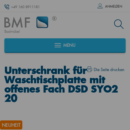
ANMELDEN
+49 160 8911181
Badmöbel
MENU
Unterschrank für
Die Seite drucken
Waschtischplatte mit
offenes Fach DSD SYO2
20
NEUHEIT