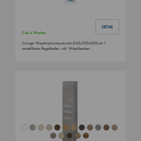
Neo
DETAIL
2 bis 4 Wochen
2-türiger Waschtischunterschrank (545x350x560) mit 1
verstellbarer Regalboden, inkl. Waschbecken…