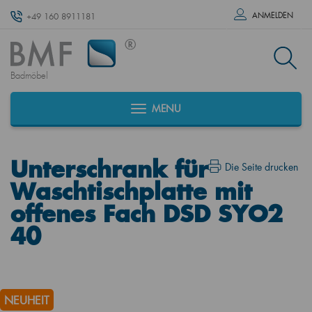
ANMELDEN
+49 160 8911181
Badmöbel
MENU
Unterschrank für
Die Seite drucken
Waschtischplatte mit
offenes Fach DSD SYO2
40
NEUHEIT