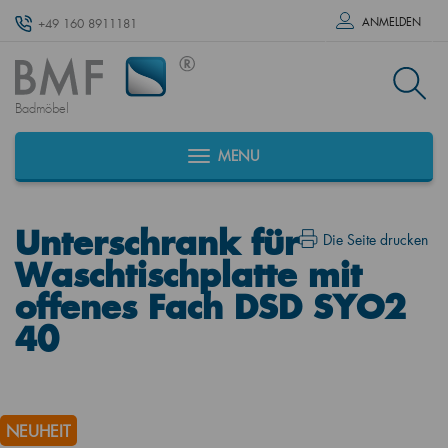
ANMELDEN
+49 160 8911181
Badmöbel
MENU
Unterschrank für
Die Seite drucken
Waschtischplatte mit
offenes Fach DSD SYO2
40
NEUHEIT