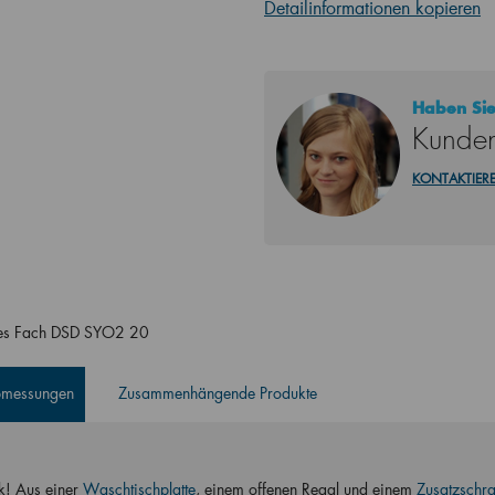
Detailinformationen kopieren
Haben Sie
Kunden
KONTAKTIERE
enes Fach DSD SYO2 20
Abmessungen
Zusammenhängende Produkte
! Aus einer
Waschtischplatte
, einem offenen Regal und einem
Zusatzschra