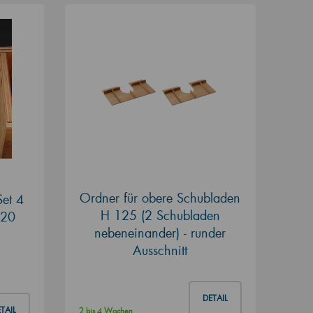
Ordner für obere Schubladen
Set 4
H 125 (2 Schubladen
120
nebeneinander) - runder
Ausschnitt
DETAIL
TAIL
2 bis 4 Wochen