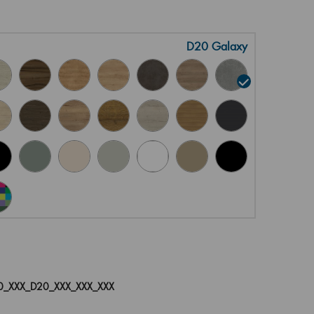
D20 Galaxy
_XXX_D20_XXX_XXX_XXX