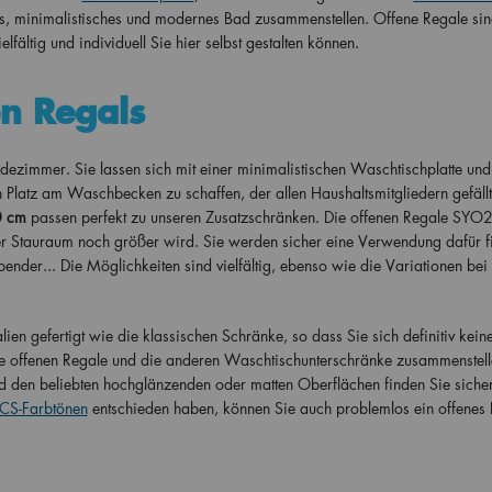
s, minimalistisches und modernes Bad zusammenstellen. Offene Regale sin
lfältig und individuell Sie hier selbst gestalten können.
n Regals
adezimmer. Sie lassen sich mit einer minimalistischen Waschtischplatte und
latz am Waschbecken zu schaffen, der allen Haushaltsmitgliedern gefällt
0 cm
passen perfekt zu unseren Zusatzschränken. Die offenen Regale SYO2
er Stauraum noch größer wird. Sie werden sicher eine Verwendung dafür fi
nder... Die Möglichkeiten sind vielfältig, ebenso wie die Variationen bei
en gefertigt wie die klassischen Schränke, so dass Sie sich definitiv kein
e offenen Regale und die anderen Waschtischunterschränke zusammenstell
den beliebten hochglänzenden oder matten Oberflächen finden Sie sicher
S-Farbtönen
entschieden haben, können Sie auch problemlos ein offenes 