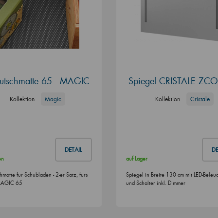
rutschmatte 65 - MAGIC
Spiegel CRISTALE ZC
Kollektion
Magic
Kollektion
Cristale
DETAIL
DE
en
auf Lager
hmatte für Schubladen - 2-er Satz, fürs
Spiegel in Breite 130 cm mit LED-Beleu
MAGIC 65
und Schalter inkl. Dimmer