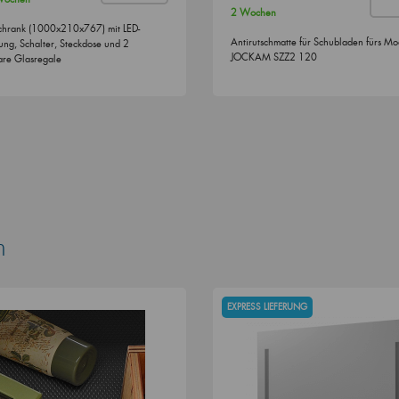
2 Wochen
chrank (1000x210x767) mit LED-
Antirutschmatte für Schubladen fürs Mo
ung, Schalter, Steckdose und 2
JOCKAM SZZ2 120
bare Glasregale
n
EXPRESS LIEFERUNG