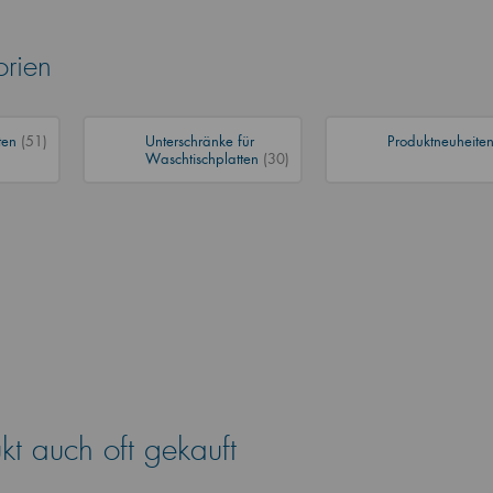
orien
ten
(51)
Unterschränke für
Produktneuheite
Waschtischplatten
(30)
t auch oft gekauft