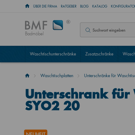
ÜBER DIE FIRMA
RATGEBER
BLOG
KATALOG
KONFIGURATOR
Badmöbel
Waschtischunterschränke
Zusatzschränke
Wascht
Waschtischplatten
Unterschränke für Waschtisc
Unterschrank für 
SYO2 20
NEUHEIT