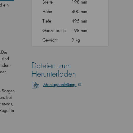
Breite
198 mm
d ein
Höhe
400 mm
Tiefe
495 mm
Ganze breite
198 mm
Gewicht
9 kg
.Die
 sind
Dateien zum
nden -
 der
Herunterladen
Montageanleitung
e Sorgen
en. Bei
 etwas,
Regal in