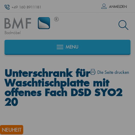
ANMELDEN
+49 160 8911181
Badmöbel
MENU
Unterschrank für
Die Seite drucken
Waschtischplatte mit
offenes Fach DSD SYO2
20
NEUHEIT