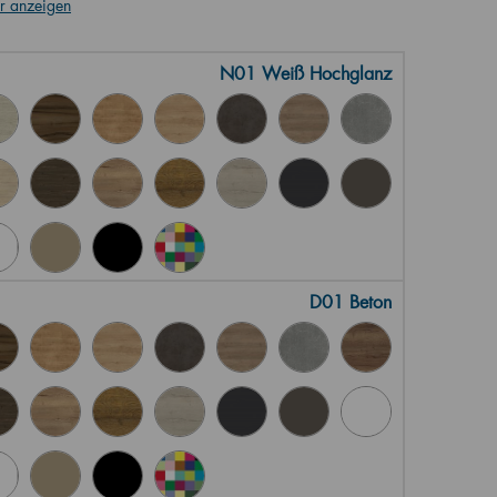
r anzeigen
N01 Weiß Hochglanz
D01 Beton