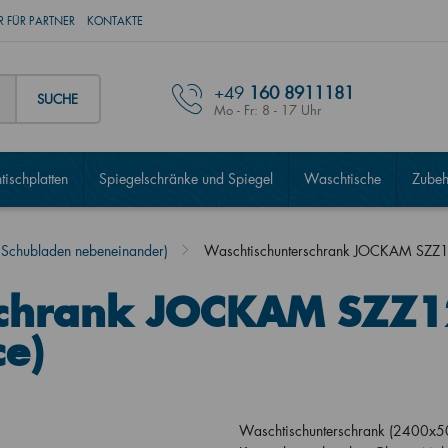
 FÜR PARTNER
KONTAKTE
+49
160 8911181
SUCHE
Mo - Fr: 8 - 17 Uhr
ischplatten
Spiegelschränke und Spiegel
Waschtische
Zubeh
chubladen nebeneinander)
Waschtischunterschrank JOCKAM SZZ1
schrank JOCKAM SZZ1
ce)
Waschtischunterschrank (2400x5