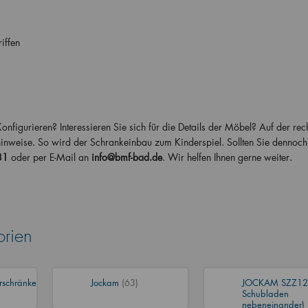
iffen
figurieren? Interessieren Sie sich für die Details der Möbel? Auf der rech
hinweise. So wird der Schrankeinbau zum Kinderspiel. Sollten Sie dennoc
81
oder per E-Mail an
info@bmf-bad.de
. Wir helfen Ihnen gerne weiter.
orien
rschränke
Jockam
(63)
JOCKAM SZZ12
Schubladen
nebeneinander)