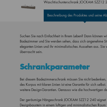
Waschtischunterschrank JOCKAM SZZ12 2
Beschreibung des Produktes und seine 
Suchen Sie nach Einfachheit in Ihrem Leben? Dann können 
Badezimmer und Sie werden sehen, dass sich angenehme Stre
eleganten Linien und ihr minimalistisches Aussehen aus. Sie 
überrascht sein.
Schrankparameter
Bei diesem Badezimmerschrank müssen Sie nicht bedenken, da
des Korpus mit klaren Linien ist eine Garantie für sich selbst.
weitere Design-Garantien. Genauso wie die hochwertigen deut
Der geräumige Hängeschrank JOCKAM SZZ12 240 eignet sich
Designbaustein in einem luftigen und minimalistischen Raum 