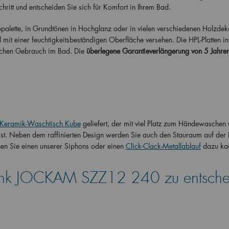
itt und entscheiden Sie sich für Komfort in Ihrem Bad.
alette, in Grundtönen in Hochglanz oder in vielen verschiedenen Holzdek
 mit einer feuchtigkeitsbeständigen Oberfläche versehen. Die HPL-Platten in
ichen Gebrauch im Bad. Die
überlegene Garantieverlängerung von 5
Jahre
Keramik-Waschtisch Kube
geliefert, der mit viel Platz zum Händewaschen 
d ist. Neben dem raffinierten Design werden Sie auch den Stauraum auf der 
n Sie einen unserer Siphons oder einen
Click-Clack-Metallablauf
dazu ka
rank JOCKAM SZZ12 240 zu entsche