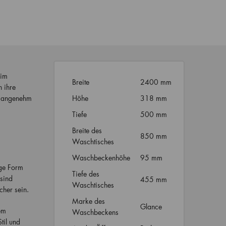
 im
Breite
2400 mm
h ihre
t, angenehm
Höhe
318 mm
Tiefe
500 mm
Breite des
850 mm
Waschtisches
Waschbeckenhöhe
95 mm
ige Form
Tiefe des
sind
455 mm
Waschtisches
cher sein.
Marke des
Glance
em
Waschbeckens
til und