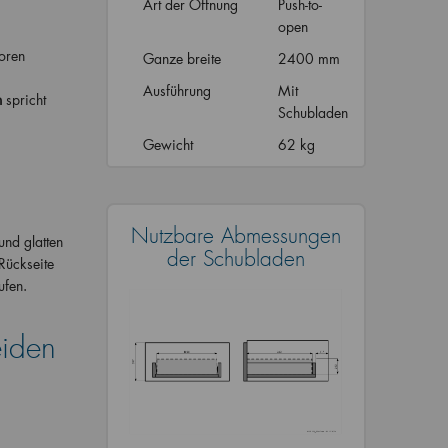
Art der Öffnung
Push-to-
open
oren
Ganze breite
2400 mm
Ausführung
Mit
n
spricht
Schubladen
Gewicht
62 kg
Nutzbare Abmessungen
und glatten
der Schubladen
Rückseite
ufen.
iden