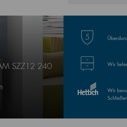
Überdurch
Wir lief
KAM SZZ12 240
m
Wir benut
Schließe