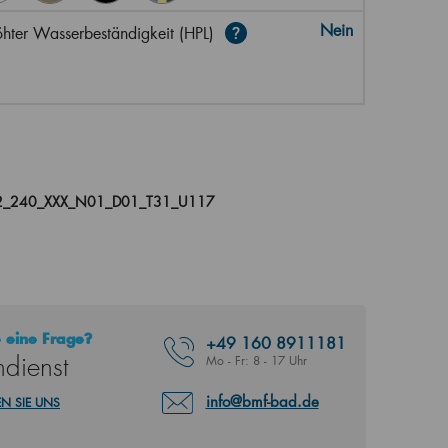
Nein
hter Wasserbeständigkeit (HPL)
2_240_XXX_N01_D01_T31_U117
 eine Frage?
+49
160 8911181
dienst
Mo - Fr: 8 - 17 Uhr
info@bmf-bad.de
N SIE UNS