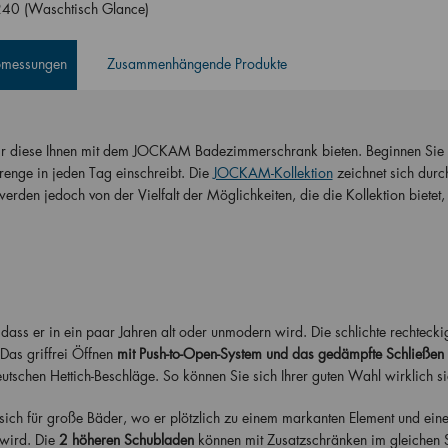
40 (Waschtisch Glance)
Abmessungen
Zusammenhängende Produkte
wir diese Ihnen mit dem JOCKAM Badezimmerschrank bieten. Beginnen Sie
nge in jeden Tag einschreibt. Die
JOCKAM-Kollektion
zeichnet sich durc
werden jedoch von der Vielfalt der Möglichkeiten, die die Kollektion biete
ss er in ein paar Jahren alt oder unmodern wird. Die schlichte rechteck
 Das griffrei Öffnen
mit Push-to-Open-System und das gedämpfte Schließen
schen Hettich-Beschläge. So können Sie sich Ihrer guten Wahl wirklich si
 für große Bäder, wo er plötzlich zu einem markanten Element und ein
wird. Die
2 höheren Schubladen
können mit Zusatzschränken im gleichen S