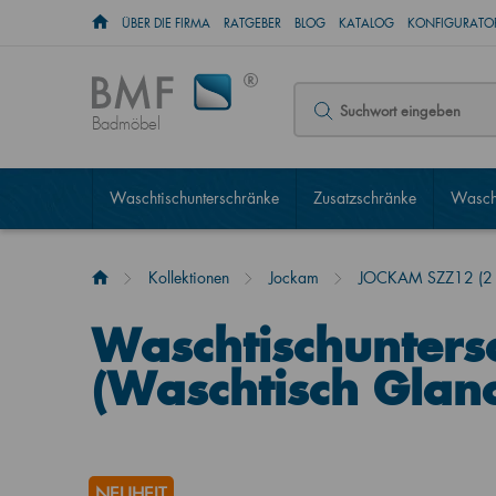
ÜBER DIE FIRMA
RATGEBER
BLOG
KATALOG
KONFIGURATOR
Badmöbel
Waschtischunterschränke
Zusatzschränke
Wascht
Kollektionen
Jockam
JOCKAM SZZ12 (2 S
Waschtischunter
(Waschtisch Glan
NEUHEIT