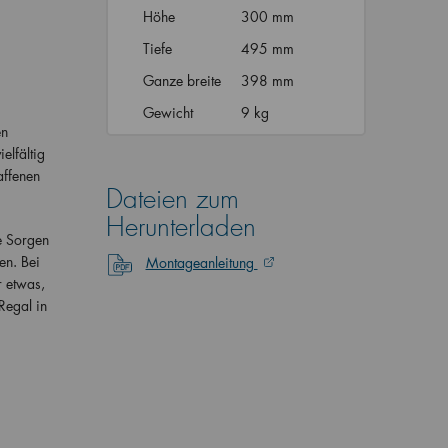
Höhe
300 mm
Tiefe
495 mm
Ganze breite
398 mm
Gewicht
9 kg
en
elfältig
affenen
Dateien zum
Herunterladen
e Sorgen
en. Bei
Montageanleitung
 etwas,
Regal in