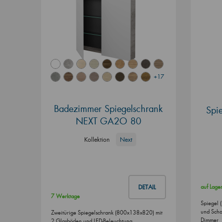
+17
Badezimmer Spiegelschrank
Spi
NEXT GA2O 80
Kollektion
Next
DETAIL
auf Lage
7 Werktage
Spiegel 
und Schal
Zweitürige Spiegelschrank (800x138x820) mit
Dimmer
2 Glasböden und LED-Beleuchtung