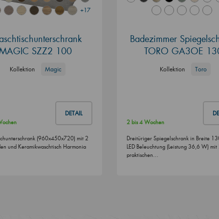
+17
schtischunterschrank
Badezimmer Spiegelsc
MAGIC SZZ2 100
TORO GA3OE 13
Kollektion
Magic
Kollektion
Toro
DETAIL
DE
 Wochen
2 bis 4 Wochen
chunterschrank (960x450x720) mit 2
Dreitüriger Spiegelschrank in Breite 13
en und Keramikwaschtisch Harmonia
LED Beleuchtung (Leistung 36,6 W) mit
praktischen…