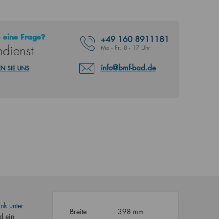
 eine Frage?
+49
160 8911181
dienst
Mo - Fr: 8 - 17 Uhr
info@bmf-bad.de
N SIE UNS
nk unter
Breite
398 mm
d ein