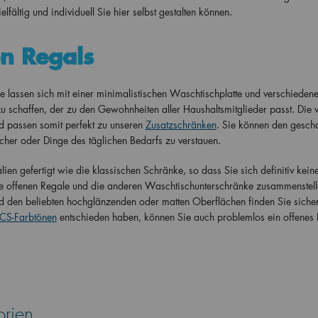
lfältig und individuell Sie hier selbst gestalten können.
n Regals
ie lassen sich mit einer minimalistischen Waschtischplatte und verschieden
chaffen, der zu den Gewohnheiten aller Haushaltsmitglieder passt. Die vi
d passen somit perfekt zu unseren
Zusatzschränken
. Sie können den gesch
cher oder Dinge des täglichen Bedarfs zu verstauen.
en gefertigt wie die klassischen Schränke, so dass Sie sich definitiv kein
e offenen Regale und die anderen Waschtischunterschränke zusammenstell
den beliebten hochglänzenden oder matten Oberflächen finden Sie sicher
S-Farbtönen
entschieden haben, können Sie auch problemlos ein offenes 
orien