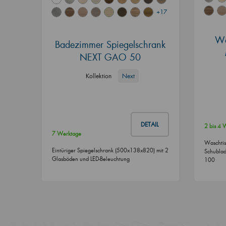
+17
Wa
Badezimmer Spiegelschrank
NEXT GAO 50
Kollektion
Next
DETAIL
2 bis 4
7 Werktage
Waschtis
Eintüriger Spiegelschrank (500x138x820) mit 2
Schublad
Glasböden und LED-Beleuchtung
100