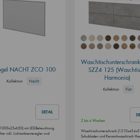
Waschtischunterschran
egel NACHT ZCO 100
SZZ4 125 (Waschti
Harmonia)
Kollektion
Nacht
Kollektion
Flat
DETAIL
DE
r
2 bis 4 Wochen
(1000x25x650) mit LED-Beleuchtung
Waschtischunterschrank (1210x454x52
ter inkl. Lichtambienteregler und
Schubladen und Keramikwaschtisch Ha