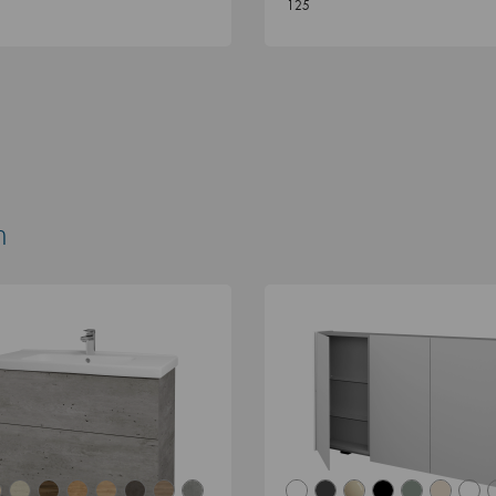
125
n