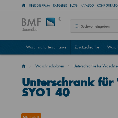
ÜBER DIE FIRMA
RATGEBER
BLOG
KATALOG
KONFIGURATOR
Badmöbel
Waschtischunterschränke
Zusatzschränke
Wascht
Waschtischplatten
Unterschränke für Waschtisc
Unterschrank für 
SYO1 40
NEUHEIT