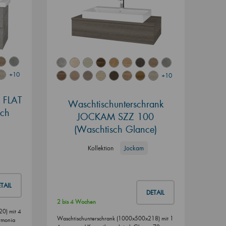
+10
+10
k FLAT
Waschtischunterschrank
sch
JOCKAM SZZ 100
(Waschtisch Glance)
Kollektion
Jockam
TAIL
DETAIL
2 bis 4 Wochen
0) mit 4
Waschtischunterschrank (1000x500x218) mit 1
rmonia