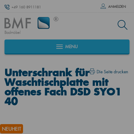
ANMELDEN
+49 160 8911181
Badmöbel
MENU
Unterschrank für
Die Seite drucken
Waschtischplatte mit
offenes Fach DSD SYO1
40
NEUHEIT