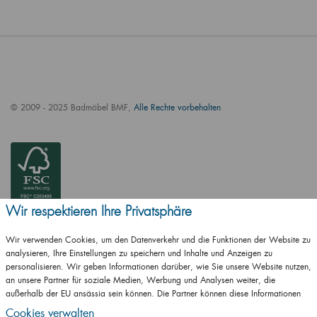
© 2009 - 2025 Badmöbel BMF,
Alle Rechte vorbehalten
Wir respektieren Ihre Privatsphäre
Wir verwenden Cookies, um den Datenverkehr und die Funktionen der Website zu
analysieren, Ihre Einstellungen zu speichern und Inhalte und Anzeigen zu
personalisieren. Wir geben Informationen darüber, wie Sie unsere Website nutzen,
an unsere Partner für soziale Medien, Werbung und Analysen weiter, die
außerhalb der EU ansässig sein können. Die Partner können diese Informationen
ČSN EN ISO
mit anderen Informationen kombinieren, die Sie ihnen zur Verfügung gestellt haben
14001:2016
Cookies verwalten