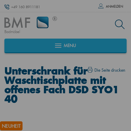
ANMELDEN
+49 160 8911181
Badmöbel
MENU
Unterschrank für
Die Seite drucken
Waschtischplatte mit
offenes Fach DSD SYO1
40
NEUHEIT