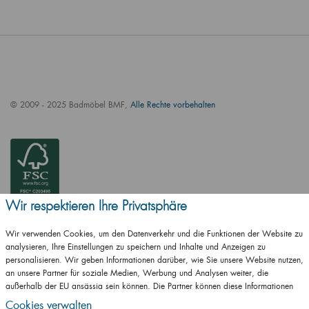
© 2009 - 2025 Badmöbel BMF,
Alle Rechte vorbehalten
Wir respektieren Ihre Privatsphäre
Wir verwenden Cookies, um den Datenverkehr und die Funktionen der Website zu
analysieren, Ihre Einstellungen zu speichern und Inhalte und Anzeigen zu
personalisieren. Wir geben Informationen darüber, wie Sie unsere Website nutzen,
an unsere Partner für soziale Medien, Werbung und Analysen weiter, die
außerhalb der EU ansässig sein können. Die Partner können diese Informationen
ČSN EN ISO
mit anderen Informationen kombinieren, die Sie ihnen zur Verfügung gestellt haben
14001:2016
Cookies verwalten