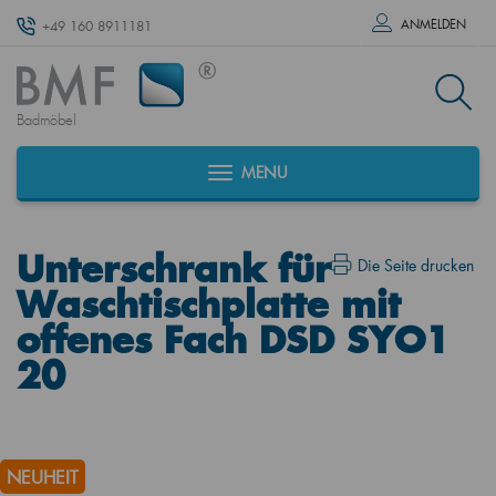
ANMELDEN
+49 160 8911181
Badmöbel
MENU
Unterschrank für
Die Seite drucken
Waschtischplatte mit
offenes Fach DSD SYO1
20
NEUHEIT