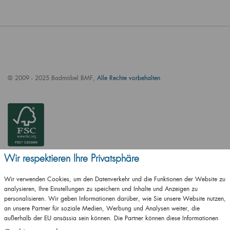
© 2009 - 2025 Badmöbel BMF,
Alle Rechte vorbehalten
Wir respektieren Ihre Privatsphäre
Wir verwenden Cookies, um den Datenverkehr und die Funktionen der Website zu
analysieren, Ihre Einstellungen zu speichern und Inhalte und Anzeigen zu
personalisieren. Wir geben Informationen darüber, wie Sie unsere Website nutzen,
an unsere Partner für soziale Medien, Werbung und Analysen weiter, die
außerhalb der EU ansässig sein können. Die Partner können diese Informationen
ČSN EN ISO
mit anderen Informationen kombinieren, die Sie ihnen zur Verfügung gestellt haben