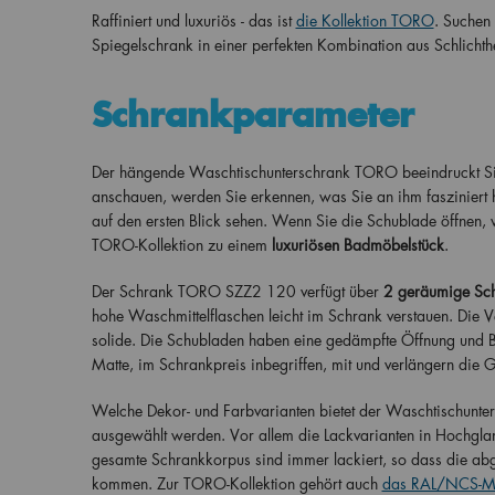
Raffiniert und luxuriös - das ist
die Kollektion TORO
. Suchen
Spiegelschrank in einer perfekten Kombination aus Schlichthe
Schrankparameter
Der hängende Waschtischunterschrank TORO beeindruckt Sie a
anschauen, werden Sie erkennen, was Sie an ihm fasziniert h
auf den ersten Blick sehen. Wenn Sie die Schublade öffnen,
TORO-Kollektion zu einem
luxuriösen Badmöbelstück
.
Der Schrank TORO SZZ2 120 verfügt über
2 geräumige Sc
hohe Waschmittelflaschen leicht im Schrank verstauen. Die V
solide. Die Schubladen haben eine gedämpfte Öffnung und 
Matte, im Schrankpreis inbegriffen, mit und verlängern die 
Welche Dekor- und Farbvarianten bietet der Waschtischunte
ausgewählt werden. Vor allem die Lackvarianten in Hochglanz
gesamte Schrankkorpus sind immer lackiert, so dass die ab
kommen. Zur TORO-Kollektion gehört auch
das RAL/NCS-Mu