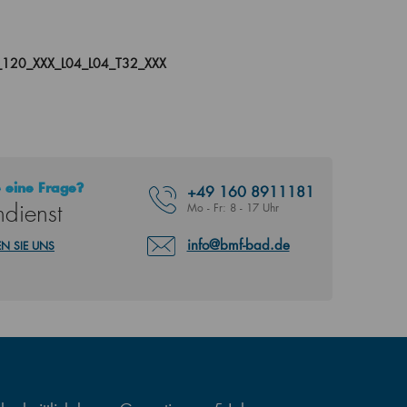
120_XXX_L04_L04_T32_XXX
 eine Frage?
+49
160 8911181
dienst
Mo - Fr: 8 - 17 Uhr
info@bmf-bad.de
N SIE UNS