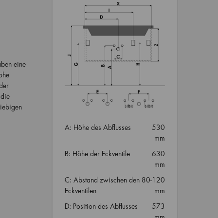
aben eine
hohe
der
 die
iebigen
A: Höhe des Abflusses
530
mm
B: Höhe der Eckventile
630
mm
C: Abstand zwischen den
80-120
Eckventilen
mm
D: Position des Abflusses
573
mm