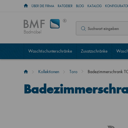
ÜBER DIE FIRMA
RATGEBER
BLOG
KATALOG
KONFIGURATOR
Badmöbel
Waschtischunterschränke
Zusatzschränke
Wascht
Kollektionen
Toro
Badezimmerschrank 
Badezimmerschr