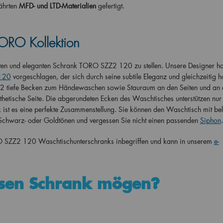
ährten
MFD- und LTD-Materialien
gefertigt.
TORO Kollektion
erten und eleganten Schrank TORO SZZ2 120 zu stellen. Unsere Designer h
 120
vorgeschlagen, der sich durch seine subtile Eleganz und gleichzeitig 
t 2 tiefe Becken zum Händewaschen sowie Stauraum an den Seiten und an 
sthetische Seite. Die abgerundeten Ecken des Waschtisches unterstützen nur
t es eine perfekte Zusammenstellung. Sie können den Waschtisch mit bel
 Schwarz- oder Goldtönen und vergessen Sie nicht einen passenden
Siphon
.
RO SZZ2 120 Waschtischunterschranks inbegriffen und kann in unserem
e-
sen Schrank mögen?