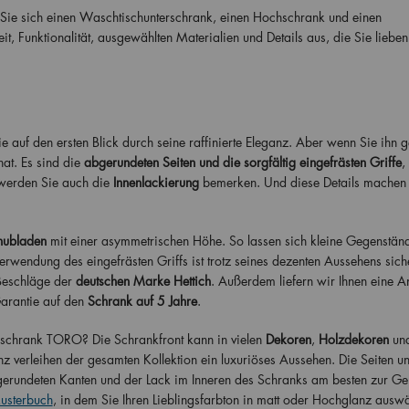
 Sie sich einen Waschtischunterschrank, einen Hochschrank und einen
it, Funktionalität, ausgewählten Materialien und Details aus, die Sie liebe
uf den ersten Blick durch seine raffinierte Eleganz. Aber wenn Sie ihn 
at. Es sind die
abgerundeten Seiten und die sorgfältig eingefrästen Griffe
,
 werden Sie auch die
Innenlackierung
bemerken. Und diese Details machen
hubladen
mit einer asymmetrischen Höhe. So lassen sich kleine Gegenstän
erwendung des eingefrästen Griffs ist trotz seines dezenten Aussehens sich
Beschläge der
deutschen Marke Hettich
. Außerdem liefern wir Ihnen eine An
Garantie auf den
Schrank auf 5 Jahre
.
rschrank TORO? Die Schrankfront kann in vielen
Dekoren
,
Holzdekoren
un
 verleihen der gesamten Kollektion ein luxuriöses Aussehen. Die Seiten u
gerundeten Kanten und der Lack im Inneren des Schranks am besten zur Ge
sterbuch
, in dem Sie Ihren Lieblingsfarbton in matt oder Hochglanz ausw