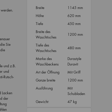
Breite
1145 mm
n werden.
Höhe
620 mm
Tiefe
450 mm
Breite des
1200 mm
Waschtisches
genauer
 die Sie
Tiefe des
480 mm
 die
Waschtisches
Marke des
Durastyle
Waschbeckens
Duravit
de und z.B.
er und
Art der Öffnung
Mit Griff
ti-Rutsch-
Ganze breite
1200 mm
Ausführung
Mit
d Lacken
Schubladen
nd der
Gewicht
47 kg
ltung
ählen