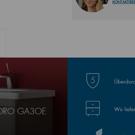
KONTAKTIERE
Überdurch
Wir lief
 TORO GA3OE