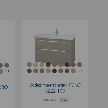
+17
+17
Badezimmerschrank TORO
TORO
SZZ2 100
Kollektion
Toro