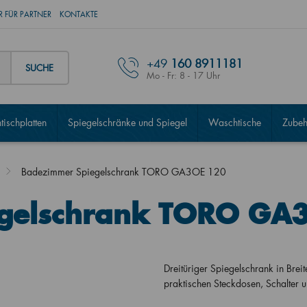
 FÜR PARTNER
KONTAKTE
+49
160 8911181
SUCHE
Mo - Fr: 8 - 17 Uhr
ischplatten
Spiegelschränke und Spiegel
Waschtische
Zubeh
Badezimmer Spiegelschrank TORO GA3OE 120
gelschrank TORO GA
Dreitüriger Spiegelschrank in Bre
praktischen Steckdosen, Schalter