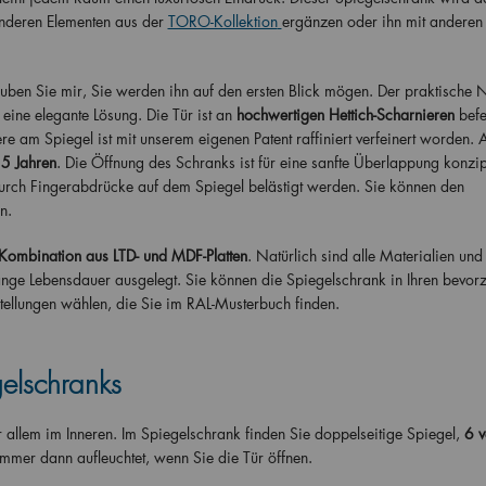
nderen Elementen aus der
TORO-Kollektion
ergänzen oder ihn mit anderen 
uben Sie mir, Sie werden ihn auf den ersten Blick mögen. Der praktische 
 eine elegante Lösung. Die Tür ist an
hochwertigen Hettich-Scharnieren
befe
e am Spiegel ist mit unserem eigenen Patent raffiniert verfeinert worden. 
 5 Jahren
. Die Öffnung des Schranks ist für eine sanfte Überlappung konzip
 durch Fingerabdrücke auf dem Spiegel belästigt werden. Sie können den
n.
Kombination aus LTD- und MDF-Platten
. Natürlich sind alle Materialien und
ange Lebensdauer ausgelegt. Sie können die Spiegelschrank in Ihren bevor
ellungen wählen, die Sie im RAL-Musterbuch finden.
elschranks
r allem im Inneren. Im Spiegelschrank finden Sie doppelseitige Spiegel,
6 v
immer dann aufleuchtet, wenn Sie die Tür öffnen.