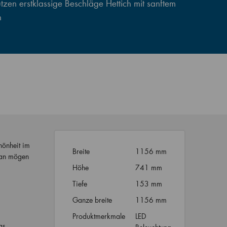
zen erstklassige Beschläge Hettich mit sanftem
n
hönheit im
Breite
1156 mm
g an mögen
Höhe
741 mm
Tiefe
153 mm
Ganze breite
1156 mm
Produktmerkmale
LED
as