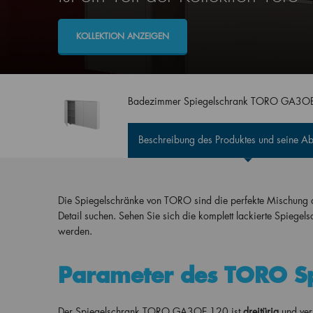
KOLLEKTION ANZEIGEN
Badezimmer Spiegelschrank TORO GA3O
Beschreibung des Produktes und seine 
Die Spiegelschränke von TORO sind die perfekte Mischung aus 
Detail suchen. Sehen Sie sich die komplett lackierte Spiegel
werden.
Parameter des TORO Sp
Der Spiegelschrank TORO GA3OE 120 ist
dre
itürig
und ver