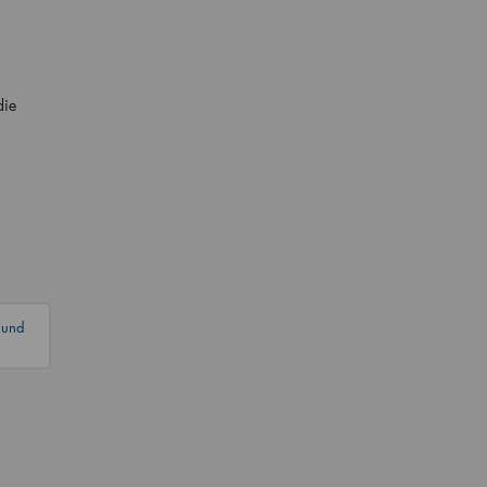
die
 und