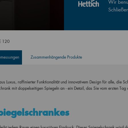
Wir benut
Schließe
E 120
Abmessungen
Zusammenhängende Produkte
Luxus, raffinierter Funktionalität und innovativem Design für alle, die Sc
schrank mit doppelseitigen Spiegeln an - ein Detail, das Sie vom ersten Ta
iegelschrankes
leiht jedem Raum einen luxuriösen Eindruck. Dieser Spiegelschrank wird d