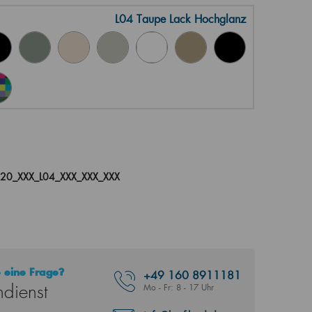
L04 Taupe Lack Hochglanz
0_XXX_L04_XXX_XXX_XXX
 eine Frage?
+49
160 8911181
dienst
Mo - Fr: 8 - 17 Uhr