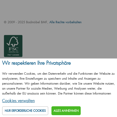
© 2009 - 2025 Badmöbel BMF,
Alle Rechte vorbehalten
Wir respektieren Ihre Privatsphäre
Wir verwenden Cookies, um den Datenverkehr und die Funktionen der Website zu
analysieren, Ihre Einstellungen zu speichern und Inhalte und Anzeigen zu
personalisieren. Wir geben Informationen darüber, wie Sie unsere Website nutzen,
an unsere Partner für soziale Medien, Werbung und Analysen weiter, die
außerhalb der EU ansässig sein können. Die Partner können diese Informationen
ČSN EN ISO
mit anderen Informationen kombinieren, die Sie ihnen zur Verfügung gestellt haben
14001:2016
Cookies verwalten
oder die sie als Ergebnis Ihrer Nutzung ihrer Dienste erhalten haben.
Details
ČSN EN ISO
NUR ERFORDERLICHE COOKIES
ALLES ANNEHMEN
9001:2016