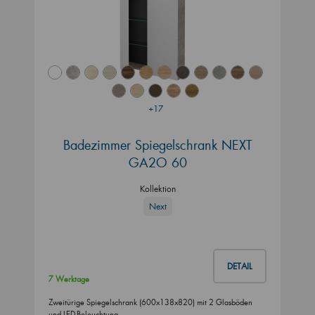
+17
Badezimmer Spiegelschrank NEXT
GA2O 60
Kollektion
Next
DETAIL
7 Werktage
Zweitürige Spiegelschrank (600x138x820) mit 2 Glasböden
und LED-Beleuchtung