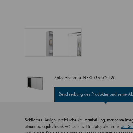
Spiegelschrank NEXT GA3O 120
Beschreibung des Produktes und seine 
Schlichtes Design, praktische Raumaufteilung, markante inte
einem Spiegelschrank wünschen? Ein Spiegelschrank
der Se
und in dem Sie sich an einem hektischen Morgen orientiere