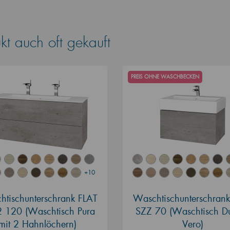
t auch oft gekauft
PREIS OHNE WASCHBECKEN
+10
tischunterschrank FLAT
Waschtischunterschran
 120 (Waschtisch Pura
SZZ 70 (Waschtisch Du
mit 2 Hahnlöchern)
Vero)