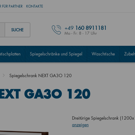
 FÜR PARTNER
KONTAKTE
+49
160 8911181
SUCHE
Mo - Fr: 8 - 17 Uhr
ischplatten
Spiegelschränke und Spiegel
Waschtische
Zubeh
Spiegelschrank NEXT GA3O 120
NEXT GA3O 120
Dreitürige Spiegelschrank (1200
anzeigen