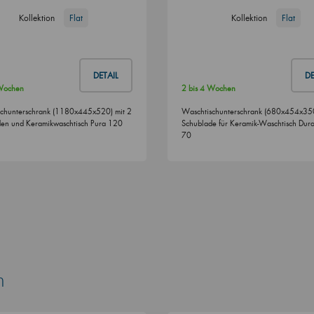
Kollektion
Flat
Kollektion
Flat
DETAIL
DE
 Wochen
2 bis 4 Wochen
chunterschrank (1180x445x520) mit 2
Waschtischunterschrank (680x454x350
en und Keramikwaschtisch Pura 120
Schublade für Keramik-Waschtisch Dura
70
n