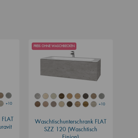
PREIS OHNE WASCHBECKEN
+10
+10
k FLAT
Waschtischunterschrank FLAT
ravit
SZZ 120 (Waschtisch
Finion)