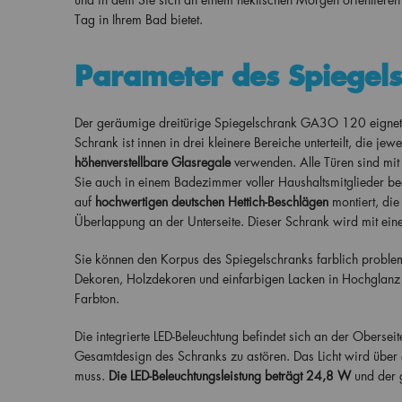
Tag in Ihrem Bad bietet.
Parameter des Spiege
Der geräumige dreitürige Spiegelschrank GA3O 120 eignet 
Schrank ist innen in drei kleinere Bereiche unterteilt, die je
höhenverstellbare Glasregale
verwenden. Alle Türen sind mit 
Sie auch in einem Badezimmer voller Haushaltsmitglieder 
auf
hochwertigen deutschen Hettich-Beschlägen
montiert, die
Überlappung an der Unterseite. Dieser Schrank wird mit ein
Sie können den Korpus des Spiegelschranks farblich problem
Dekoren, Holzdekoren und einfarbigen Lacken in Hochglanz 
Farbton.
Die integrierte LED-Beleuchtung befindet sich an der Oberseite
Gesamtdesign des Schranks zu astören. Das Licht wird über 
muss.
Die LED-Beleuchtungsleistung beträgt 24,8 W
und der 