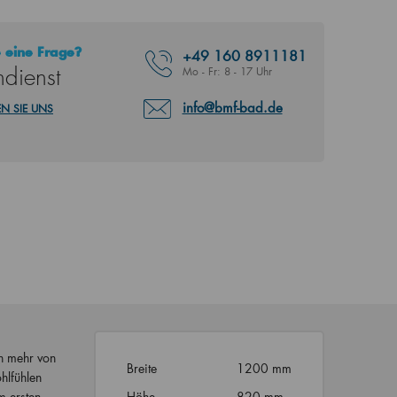
 eine Frage?
+49
160 8911181
dienst
Mo - Fr: 8 - 17 Uhr
info@bmf-bad.de
N SIE UNS
ch mehr von
Breite
1200 mm
hlfühlen
m ersten
Höhe
820 mm