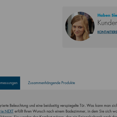
Haben Sie
Kunden
KONTAKTIERE
Abmessungen
Zusammenhängende Produkte
grierte Beleuchtung und eine beidseitig verspiegelte Tür. Was kann man si
rie NEXT
erfüllt Ihren Wunsch nach einem Badezimmer, in dem Sie sich wo
n können. Sie werden den Komfort mögen, den ein Spiegelschrank nach de