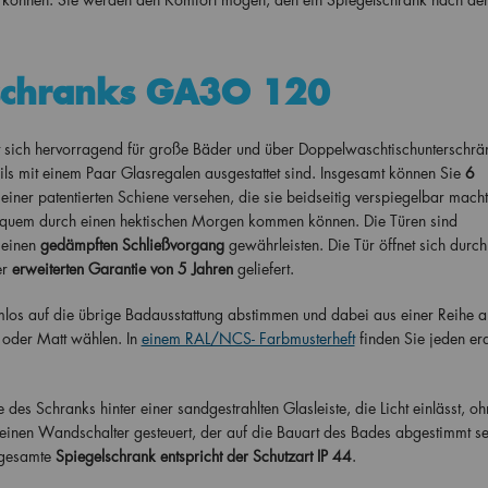
lschranks GA3O 120
sich hervorragend für große Bäder und über Doppelwaschtischunterschrä
weils mit einem Paar Glasregalen ausgestattet sind. Insgesamt können Sie
6
einer patentierten Schiene versehen, die sie beidseitig verspiegelbar macht
bequem durch einen hektischen Morgen kommen können. Die Türen sind
 einen
gedämpften Schließvorgang
gewährleisten. Die Tür öffnet sich durch
er
erweiterten Garantie von 5 Jahren
geliefert.
los auf die übrige Badausstattung abstimmen und dabei aus einer Reihe a
oder Matt wählen. In
einem RAL/NCS- Farbmusterheft
finden Sie jeden er
 des Schranks hinter einer sandgestrahlten Glasleiste, die Licht einlässt, o
einen Wandschalter gesteuert, der auf die Bauart des Bades abgestimmt se
gesamte
Spiegelschrank entspricht der Schutzart IP 44
.