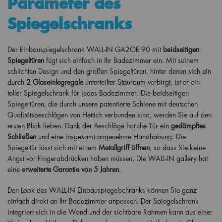
Parameter des
Spiegelschranks
Der Einbauspiegelschrank WALL-IN GA2OE 90 mit
beidseitigen
Spiegeltüren
fügt sich einfach in Ihr Badezimmer ein. Mit seinem
schlichten Design und den großen Spiegeltüren, hinter denen sich ein
durch
2 Glaseinlegregale
unterteilter Stauraum verbirgt, ist er ein
toller Spiegelschrank für jedes Badezimmer. Die beidseitigen
Spiegeltüren, die durch unsere patentierte Schiene mit deutschen
Qualitätsbeschlägen von Hettich verbunden sind, werden Sie auf den
ersten Blick lieben. Dank der Beschläge hat die Tür ein
gedämpftes
Schließen
und eine insgesamt angenehme Handhabung. Die
Spiegeltür lässt sich mit einem
Metallgriff öffnen
, so dass Sie keine
Angst vor Fingerabdrücken haben müssen. Die WALL-IN gallery hat
eine
erweiterte Garantie von 5 Jahren
.
Den Look des WALL-IN Einbauspiegelschranks können Sie ganz
einfach direkt an Ihr Badezimmer anpassen. Der Spiegelschrank
integriert sich in die Wand und der sichtbare Rahmen kann aus einer