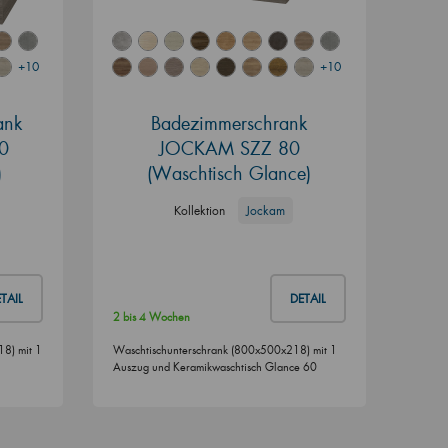
+10
+10
ank
Badezimmerschrank
0
JOCKAM SZZ 80
)
(Waschtisch Glance)
Kollektion
Jockam
TAIL
DETAIL
2 bis 4 Wochen
8) mit 1
Waschtischunterschrank (800x500x218) mit 1
Auszug und Keramikwaschtisch Glance 60