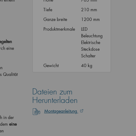
Tiefe
210 mm
Ganze breite
1200 mm
Produktmerkmale
LED
Beleuchtung
egelten
Elektrische
rch eine
Steckdose
Schalter
Gewicht
40 kg
en
s Qualität
Dateien zum
Herunterladen
Montageanleitung
h in der
erdem
eine
en