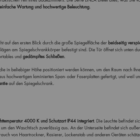
einfache Wartung und hochwertige Beleuchtung
.
auf den ersten Blick durch die große Spiegelfläche der
beidseitig verspi
chlägen am Spiegelschrankkörper befestigt sind. Die Tür öffnet sich unten du
rtables und
gedämpftes Schließen
.
 die in beliebiger Höhe positioniert werden können, um den Raum nach Ihr
s hochwertigen laminierten Span- oder Faserplatten gefertigt, und weil un
ntie
auf den Spiegelschrank.
chttemperatur 4000 K und Schutzart IP44 integriert
. Die Leuchte befindet sic
 um den Waschtisch zuverlässig aus. An der Unterseite befindet sich auß
brauch von Haartrockner, Rasierer, Lockenstab und anderen Geräten schätz