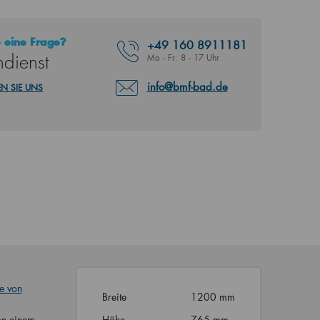
 eine Frage?
+49
160 8911181
dienst
Mo - Fr: 8 - 17 Uhr
info@bmf-bad.de
N SIE UNS
e von
Breite
1200 mm
on einem
Höhe
765 mm