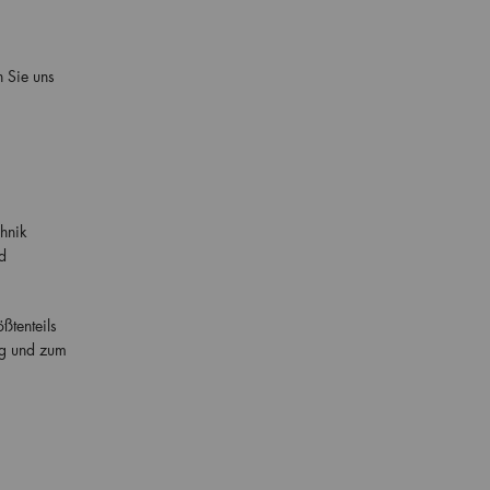
n Sie uns
chnik
d
ßtenteils
ng und zum