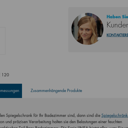
Haben Sie
Kunden
KONTAKTIERE
E 120
Abmessungen
Zusammenhängende Produkte
en Spiegelschrank für Ihr Badezimmer sind, dann sind die
Spiegelschränk
on und präzisen Verarbeitung halten sie den Belastungen einer feuchten
aktischen Teil Ihres Badezimmers. Die Serie LINEA bietet alles, was Sie v