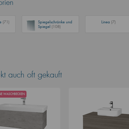
orien
ke
(71)
Spiegelschränke und
Linea
(7)
Spiegel
(108)
t auch oft gekauft
HNE WASCHBECKEN