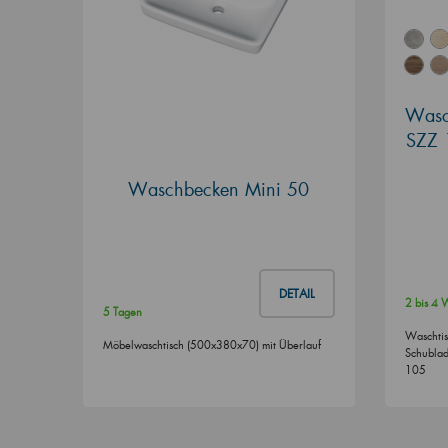
Wasch
SZZ 
Waschbecken Mini 50
DETAIL
2 bis 4
5 Tagen
Waschtis
Möbelwaschtisch (500x380x70) mit Überlauf
Schublad
105