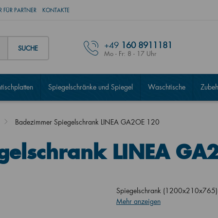
 FÜR PARTNER
KONTAKTE
+49
160 8911181
SUCHE
Mo - Fr: 8 - 17 Uhr
ischplatten
Spiegelschränke und Spiegel
Waschtische
Zubeh
Badezimmer Spiegelschrank LINEA GA2OE 120
gelschrank LINEA GA
Spiegelschrank (1200x210x765) m
Mehr anzeigen