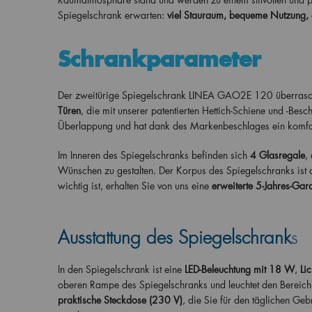
Spiegelschrank erwarten:
viel Stauraum, bequeme Nutzung, 
Schrankparameter
Der zweitürige Spiegelschrank LINEA GAO2E 120 überrascht 
Türen
, die mit unserer patentierten Hettich-Schiene und -Bes
Überlappung und hat dank des Markenbeschlages ein komfo
Im Inneren des Spiegelschranks befinden sich
4
Glasregale
,
Wünschen zu gestalten. Der Korpus des Spiegelschranks ist au
wichtig ist, erhalten Sie von uns eine
erweiterte 5-Jahres-Gara
Ausstattung des Spiegelschrank
s
In den Spiegelschrank ist eine
LED-Beleuchtung mit 18 W
,
Li
oberen Rampe des Spiegelschranks und leuchtet den Bereich
praktische Steckdose (230 V)
, die Sie für den täglichen Ge