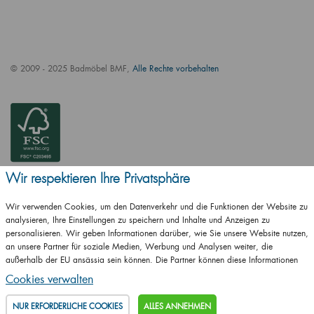
© 2009 - 2025 Badmöbel BMF,
Alle Rechte vorbehalten
Wir respektieren Ihre Privatsphäre
Wir verwenden Cookies, um den Datenverkehr und die Funktionen der Website zu
analysieren, Ihre Einstellungen zu speichern und Inhalte und Anzeigen zu
personalisieren. Wir geben Informationen darüber, wie Sie unsere Website nutzen,
an unsere Partner für soziale Medien, Werbung und Analysen weiter, die
außerhalb der EU ansässig sein können. Die Partner können diese Informationen
ČSN EN ISO
mit anderen Informationen kombinieren, die Sie ihnen zur Verfügung gestellt haben
14001:2016
Cookies verwalten
oder die sie als Ergebnis Ihrer Nutzung ihrer Dienste erhalten haben.
Details
ČSN EN ISO
NUR ERFORDERLICHE COOKIES
ALLES ANNEHMEN
9001:2016