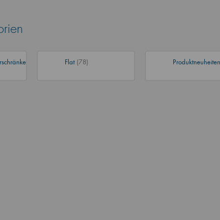
orien
rschränke
Flat
(78)
Produktneuheite