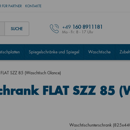
 FÜR PARTNER
KONTAKTE
+49
160 8911181
SUCHE
Mo - Fr: 8 - 17 Uhr
ischplatten
Spiegelschränke und Spiegel
Waschtische
Zubeh
 FLAT SZZ 85 (Waschtisch Glance)
chrank FLAT SZZ 85 (
Waschtischunterschrank (825x44