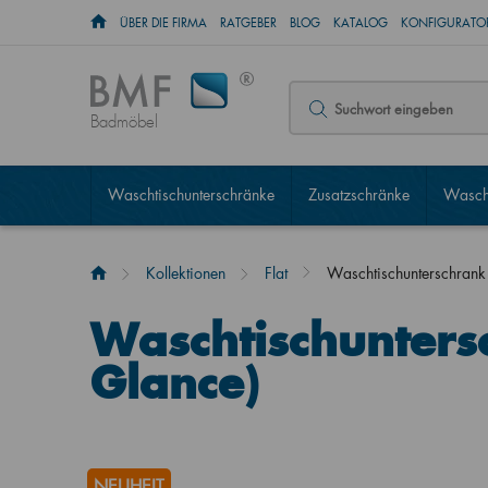
ÜBER DIE FIRMA
RATGEBER
BLOG
KATALOG
KONFIGURATOR
Badmöbel
Waschtischunterschränke
Zusatzschränke
Wascht
Kollektionen
Flat
Waschtischunterschrank
Waschtischunters
Glance)
NEUHEIT