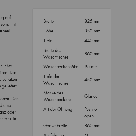
ug auf
Breite
825 mm
sein, mit
arben!
Höhe
350 mm
Tiefe
440 mm
Breite des
860 mm
Waschtisches
hlichte
Waschbeckenhöhe
95 mm
ören. Das
Tiefe des
u schätzen
450 mm
Waschtisches
n
geliefert.
Marke des
Glance
ionen. Das
Waschbeckens
d eine
Art der Öffnung
Push-to-
lanz oder
open
chrank in
Ganze breite
860 mm
Ausführung
Mit