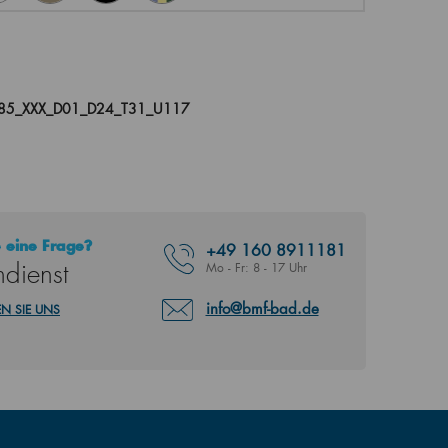
085_XXX_D01_D24_T31_U117
 eine Frage?
+49
160 8911181
dienst
Mo - Fr: 8 - 17 Uhr
info@bmf-bad.de
N SIE UNS