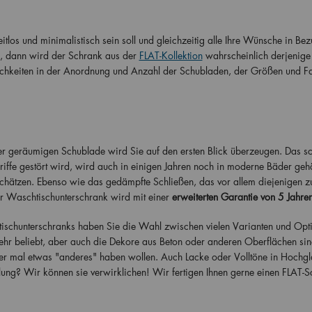
los und minimalistisch sein soll und gleichzeitig alle Ihre Wünsche in Bez
n, dann wird der Schrank aus der
FLAT-Kollektion
wahrscheinlich derjenige 
ichkeiten in der Anordnung und Anzahl der Schubladen, der Größen und F
 geräumigen Schublade wird Sie auf den ersten Blick überzeugen. Das sc
Griffe gestört wird, wird auch in einigen Jahren noch in moderne Bäder geh
schätzen. Ebenso wie das gedämpfte Schließen, das vor allem diejenigen z
r Waschtischunterschrank wird mit einer
erweiterten Garantie von 5 Jahre
ischunterschranks haben Sie die Wahl zwischen vielen Varianten und Opt
sehr beliebt, aber auch die Dekore aus Beton oder anderen Oberflächen sin
mer mal etwas "anderes" haben wollen. Auch Lacke oder Volltöne in Hochg
lung? Wir können sie verwirklichen! Wir fertigen Ihnen gerne einen FLAT-S