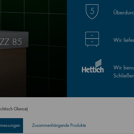
Überdurch
Wir lief
SZZ 85
Wir benut
Schließe
chtisch Glance)
Abmessungen
Zusammenhängende Produkte