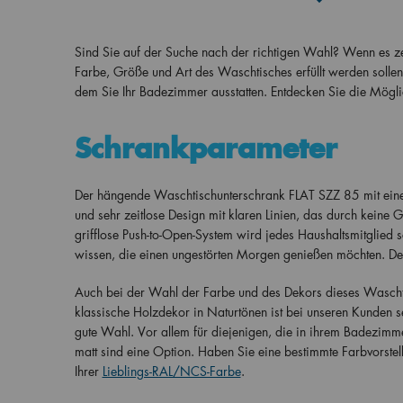
Sind Sie auf der Suche nach der richtigen Wahl? Wenn es zeit
Farbe, Größe und Art des Waschtisches erfüllt werden solle
dem Sie Ihr Badezimmer ausstatten. Entdecken Sie die Mögl
Schrankparameter
Der hängende Waschtischunterschrank FLAT SZZ 85 mit einer
und sehr zeitlose Design mit klaren Linien, das durch keine 
grifflose Push-to-Open-System wird jedes Haushaltsmitglied 
wissen, die einen ungestörten Morgen genießen möchten. De
Auch bei der Wahl der Farbe und des Dekors dieses Wascht
klassische Holzdekor in Naturtönen ist bei unseren Kunden 
gute Wahl. Vor allem für diejenigen, die in ihrem Badezim
matt sind eine Option. Haben Sie eine bestimmte Farbvorstel
Ihrer
Lieblings-RAL/NCS-Farbe
.