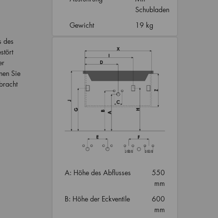
Schubladen
Gewicht
19 kg
s des
stört
er
nen Sie
bracht
A: Höhe des Abflusses
550
mm
B: Höhe der Eckventile
600
mm