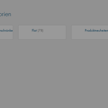
orien
rschränke
Flat
(78)
Produktneuheite