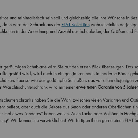
los und minimalistisch sein soll und gleichzeitig alle Ihre Wünsche in Bez
n, dann wird der Schrank aus der
FLAT-Kollektion
wahrscheinlich derjenige 
ichkeiten in der Anordnung und Anzahl der Schubladen, der Größen und F
 geräumigen Schublade wird Sie auf den ersten Blick überzeugen. Das sc
Griffe gestört wird, wird auch in einigen Jahren noch in moderne Bäder geh
schätzen. Ebenso wie das gedämpfte Schließen, das vor allem diejenigen z
r Waschtischunterschrank wird mit einer
erweiterten Garantie von 5 Jahre
ischunterschranks haben Sie die Wahl zwischen vielen Varianten und Opt
sehr beliebt, aber auch die Dekore aus Beton oder anderen Oberflächen sin
mer mal etwas "anderes" haben wollen. Auch Lacke oder Volltöne in Hochg
lung? Wir können sie verwirklichen! Wir fertigen Ihnen gerne einen FLAT-S