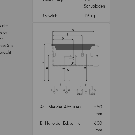
Schubladen
Gewicht
19 kg
s des
stört
er
nen Sie
bracht
A: Höhe des Abflusses
550
mm
B: Höhe der Eckventile
600
mm