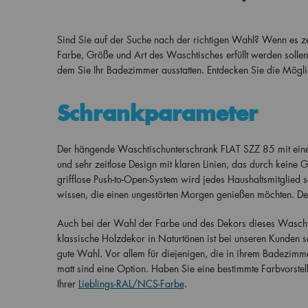
Sind Sie auf der Suche nach der richtigen Wahl? Wenn es zeit
Farbe, Größe und Art des Waschtisches erfüllt werden solle
dem Sie Ihr Badezimmer ausstatten. Entdecken Sie die Mögl
Schrankparameter
Der hängende Waschtischunterschrank FLAT SZZ 85 mit einer
und sehr zeitlose Design mit klaren Linien, das durch keine 
grifflose Push-to-Open-System wird jedes Haushaltsmitglied 
wissen, die einen ungestörten Morgen genießen möchten. De
Auch bei der Wahl der Farbe und des Dekors dieses Wascht
klassische Holzdekor in Naturtönen ist bei unseren Kunden 
gute Wahl. Vor allem für diejenigen, die in ihrem Badezim
matt sind eine Option. Haben Sie eine bestimmte Farbvorstel
Ihrer
Lieblings-RAL/NCS-Farbe
.