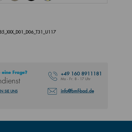
085_XXX_D01_D06_T31_U117
 eine Frage?
+49
160 8911181
dienst
Mo - Fr: 8 - 17 Uhr
info@bmf-bad.de
N SIE UNS