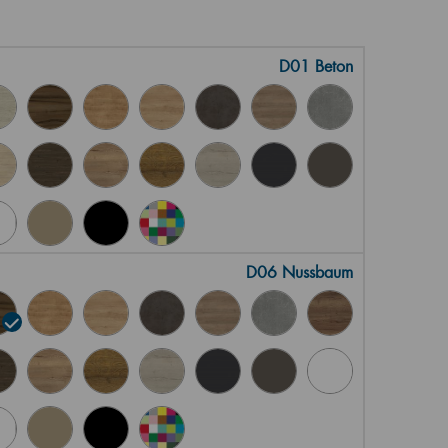
D01 Beton
D06 Nussbaum