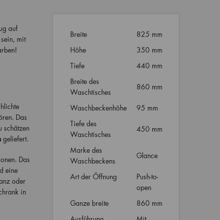
ug auf
Breite
825 mm
sein, mit
arben!
Höhe
350 mm
Tiefe
440 mm
Breite des
860 mm
Waschtisches
hlichte
Waschbeckenhöhe
95 mm
ören. Das
Tiefe des
u schätzen
450 mm
Waschtisches
n
geliefert.
Marke des
Glance
ionen. Das
Waschbeckens
d eine
Art der Öffnung
Push-to-
lanz oder
open
chrank in
Ganze breite
860 mm
Ausführung
Mit