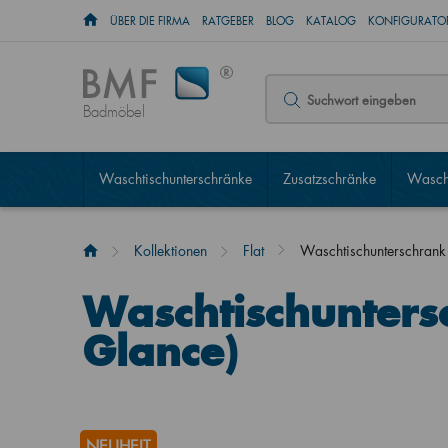
ÜBER DIE FIRMA
RATGEBER
BLOG
KATALOG
KONFIGURATOR
Badmöbel
Waschtischunterschränke
Zusatzschränke
Wascht
Kollektionen
Flat
Waschtischunterschrank
Waschtischunters
Glance)
NEUHEIT