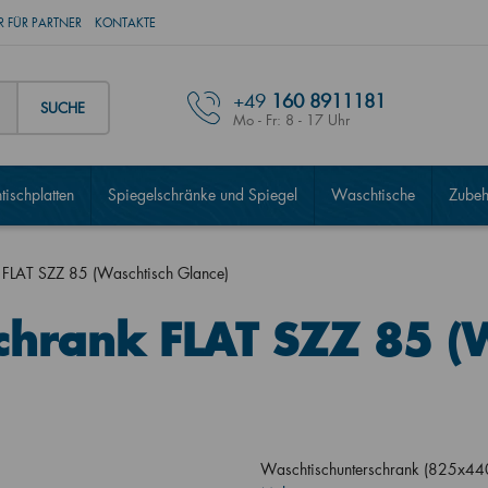
 FÜR PARTNER
KONTAKTE
+49
160 8911181
SUCHE
Mo - Fr: 8 - 17 Uhr
ischplatten
Spiegelschränke und Spiegel
Waschtische
Zubeh
 FLAT SZZ 85 (Waschtisch Glance)
chrank FLAT SZZ 85 (
Waschtischunterschrank (825x44