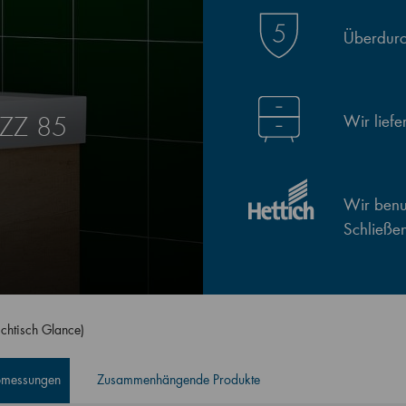
Überdurch
Wir lief
SZZ 85
Wir benut
Schließe
chtisch Glance)
Abmessungen
Zusammenhängende Produkte