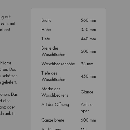
ug auf
Breite
560 mm
sein, mit
arben!
Höhe
350 mm
Tiefe
440 mm
Breite des
600 mm
Waschtisches
hlichte
Waschbeckenhöhe
95 mm
ören. Das
Tiefe des
u schätzen
450 mm
Waschtisches
n
geliefert.
Marke des
Glance
ionen. Das
Waschbeckens
d eine
Art der Öffnung
Push-to-
lanz oder
open
chrank in
Ganze breite
600 mm
Ausführung
Mit