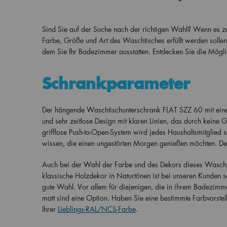
Sind Sie auf der Suche nach der richtigen Wahl? Wenn es zeit
Farbe, Größe und Art des Waschtisches erfüllt werden solle
dem Sie Ihr Badezimmer ausstatten. Entdecken Sie die Mögl
Schrankparameter
Der hängende Waschtischunterschrank FLAT SZZ 60 mit einer
und sehr zeitlose Design mit klaren Linien, das durch keine 
grifflose Push-to-Open-System wird jedes Haushaltsmitglied 
wissen, die einen ungestörten Morgen genießen möchten. De
Auch bei der Wahl der Farbe und des Dekors dieses Wascht
klassische Holzdekor in Naturtönen ist bei unseren Kunden 
gute Wahl. Vor allem für diejenigen, die in ihrem Badezim
matt sind eine Option. Haben Sie eine bestimmte Farbvorstel
Ihrer
Lieblings-RAL/NCS-Farbe
.