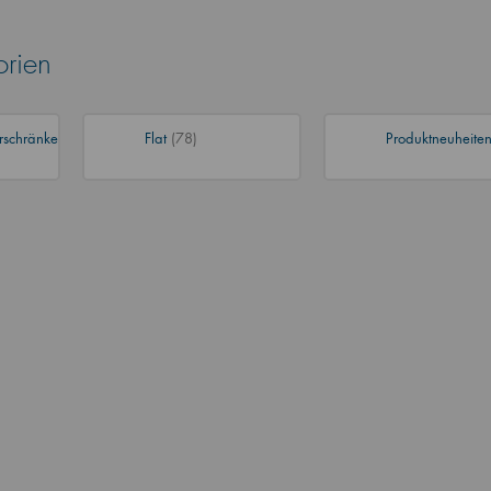
orien
rschränke
Flat
(78)
Produktneuheite