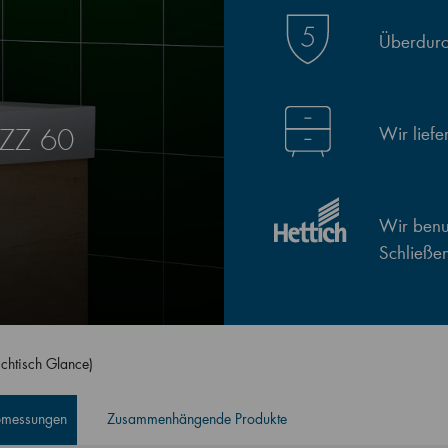
Überdurch
Wir lief
SZZ 60
Wir benut
Schließe
chtisch Glance)
Abmessungen
Zusammenhängende Produkte