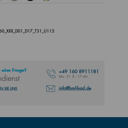
060_XXX_D01_D17_T31_U115
 eine Frage?
+49
160 8911181
dienst
Mo - Fr: 8 - 17 Uhr
info@bmf-bad.de
N SIE UNS