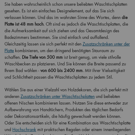
Sie haben wahrscheinlich schon unsere beliebten Waschtischplatten
gesehen. Es ist ein einfaches Designelement, auf das Sie sich
verlassen können. Und das im wahrsten Sinne des Wortes, denn
die
Platte ist 48 mm hoch
. Oft sind es jedoch die Waschtischplatten, die
die Aufmerksamkeit auf sich ziehen und das Gesamtdesign des
Badezimmers bestimmen. Sie sind einfach und auffallend.
Gleichzeitig lassen sie sich perfekt mit den
Zusatzschränken unter der
Platte
kombinieren, um den dringend benötigten Stauraum zu
schaffen.
Die Tiefe von 500 mm
ist breit genug, um viele stilvolle
Waschbecken zu platzieren. Und Sie können die Breite passend zu
Ihrem Bad wählen -
von 600 bis 2400 mm
. Mit ihrer Vielseitigkeit
und Schlichtheit passen die Waschtischplatten zu jedem Stil.
Wählen Sie aus einer Vielzahl von Holzdekoren, die sich perfekt mit
anderen
Zusatzschränken unter Waschtischplatten
und beliebten
offenen Nischen kombinieren lassen. Nutzen Sie diese entweder zur
Aufbewahrung von Handtüchern, Produkten des täglichen Bedarfs
oder Dekorationsartikeln, die häufig gewechselt werden können.
Oder Sie entscheiden sich für eine Kombination aus Waschtischplatte
und
Hochschrank
mit praktischen Regalen oder einem innenliegenden