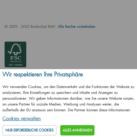
© 2009 - 2025 Badmöbel BMF,
Alle Rechte vorbehalten
Wir respektieren Ihre Privatsphäre
Wir verwenden Cookies, um den Datenverkehr und die Funktionen der Website zu
analysieren, Ihre Einstellungen zu speichern und Inhalte und Anzeigen zu
personalisieren. Wir geben Informationen darüber, wie Sie unsere Website nutzen,
an unsere Partner für soziale Medien, Werbung und Analysen weiter, die
außerhalb der EU ansässig sein können. Die Partner können diese Informationen
ČSN EN ISO
mit anderen Informationen kombinieren, die Sie ihnen zur Verfügung gestellt haben
14001:2016
Cookies verwalten
oder die sie als Ergebnis Ihrer Nutzung ihrer Dienste erhalten haben.
Details
ČSN EN ISO
NUR ERFORDERLICHE COOKIES
ALLES ANNEHMEN
9001:2016