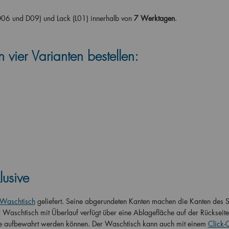
D06 und D09) und Lack (L01) innerhalb von
7 Werktagen
.
 vier Varianten bestellen:
usive
Waschtisch
geliefert. Seine abgerundeten Kanten machen die Kanten des 
Waschtisch mit Überlauf verfügt über eine Ablagefläche auf der Rückseite,
fe aufbewahrt werden können. Der Waschtisch kann auch mit einem
Click-