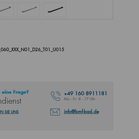
_060_XXX_N01_D26_T01_U015
 eine Frage?
+49
160 8911181
dienst
Mo - Fr: 8 - 17 Uhr
info@bmf-bad.de
N SIE UNS