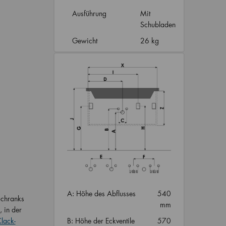
Ausführung
Mit
Schubladen
Gewicht
26 kg
A: Höhe des Abflusses
540
Schranks
mm
 in der
Clack-
B: Höhe der Eckventile
570