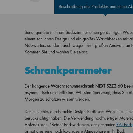
Beschreibung des Produktes und seine 
Benötigen Sie in Ihrem Badezimmer einen geräumigen Wasc
einem schlichten Design und ein großes Waschbecken mit ab
Nutzwertes, sondern auch wegen ihrer großen Auswahl an Far
Kommen Sie und wählen Sie selbst.
Schrankparameter
Der hängende
Waschtischunterschrank NEXT SZZ2 60
beein
asymmetrisch unterteilt sind. Wir sind überzeugt, dass Sie d
Morgen zu schätzen wissen werden.
Das schlichte, durchdachte Design ist diesem Waschtischunter
berücksichtigt haben. Die Verwendung hochwertiger Materia
Holzdekoren, "Beton"-Farbvarianten, der gesamten
RAL-Farbp
bringt dies eine noch luxuriösere Atmosphäre in Ihr Bad.