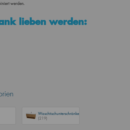
niert werden.
ank lieben werden:
orien
Waschtischunterschränke
(219)