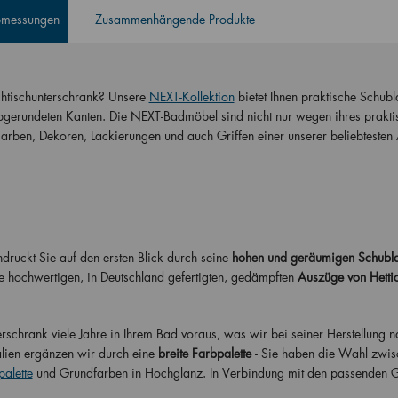
Abmessungen
Zusammenhängende Produkte
htischunterschrank? Unsere
NEXT-Kollektion
bietet Ihnen praktische Schubl
gerundeten Kanten. Die NEXT-Badmöbel sind nicht nur wegen ihres prakti
ben, Dekoren, Lackierungen und auch Griffen einer unserer beliebtesten A
druckt Sie auf den ersten Blick durch seine
hohen und geräumigen Schubl
ie hochwertigen, in Deutschland gefertigten, gedämpften
Auszüge von Hetti
schrank viele Jahre in Ihrem Bad voraus, was wir bei seiner Herstellung na
lien ergänzen wir durch eine
breite Farbpalette
- Sie haben die Wahl zwis
alette
und Grundfarben in Hochglanz. In Verbindung mit den passenden G