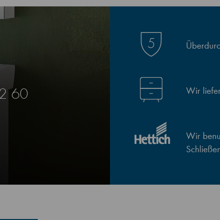
Überdurch
Wir lief
Z2 60
Wir benut
Schließe