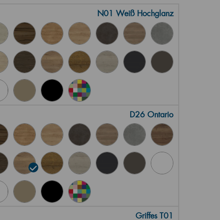
N01 Weiß Hochglanz
D26 Ontario
Griffes T01