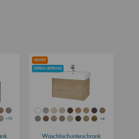
NEUHEIT
EXPRESS LIEFERUNG
+10
+4
ank
Waschtischunterschrank