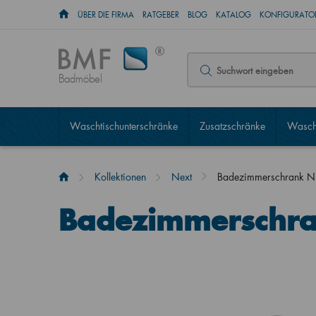
ÜBER DIE FIRMA
RATGEBER
BLOG
KATALOG
KONFIGURATOR
Badmöbel
Waschtischunterschränke
Zusatzschränke
Wascht
Kollektionen
Next
Badezimmerschrank N
Badezimmerschra