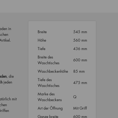
aden in
Breite
545 mm
schen
rtikel.
Höhe
560 mm
Tiefe
436 mm
Breite des
600 mm
Waschtisches
Waschbeckenhöhe
85 mm
aden
, die
Tiefe des
ch
jeden
475 mm
Waschtisches
Marke des
Q
türlich mit
Waschbeckens
chen
Art der Öffnung
Mit Griff
riffen
Ganze breite
600 mm