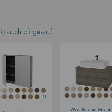
t auch oft gekauft
+18
Waschtischunterschr