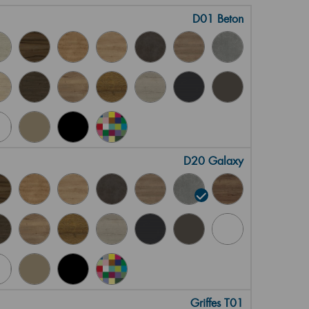
D01 Beton
D20 Galaxy
Griffes T01