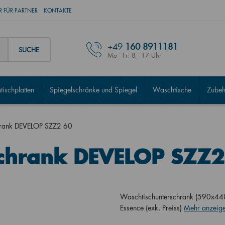
 FÜR PARTNER
KONTAKTE
+49
160 8911181
SUCHE
Mo - Fr: 8 - 17 Uhr
ischplatten
Spiegelschränke und Spiegel
Waschtische
Zubeh
hrank DEVELOP SZZ2 60
schrank DEVELOP SZZ2
Waschtischunterschrank (590x44
Essence (exk. Preiss)
Mehr anzeig