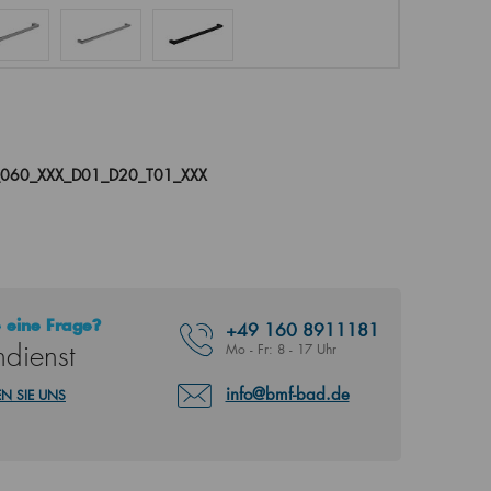
060_XXX_D01_D20_T01_XXX
 eine Frage?
+49
160 8911181
dienst
Mo - Fr: 8 - 17 Uhr
info@bmf-bad.de
N SIE UNS