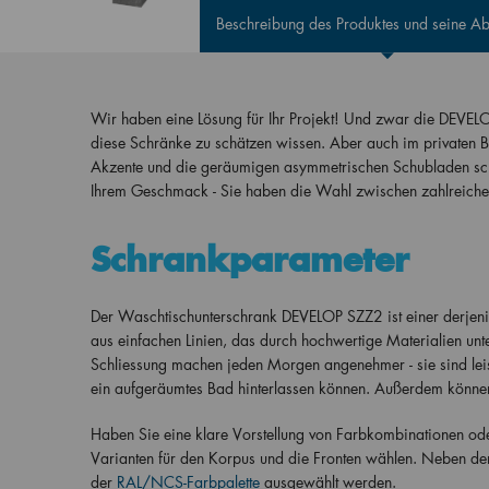
Beschreibung des Produktes und seine 
Wir haben eine Lösung für Ihr Projekt! Und zwar die DEVEL
diese Schränke zu schätzen wissen. Aber auch im privaten B
Akzente und die geräumigen asymmetrischen Schubladen sch
Ihrem Geschmack - Sie haben die Wahl zwischen zahlreichen
Schrankparameter
Der Waschtischunterschrank DEVELOP SZZ2 ist einer derjenige
aus einfachen Linien, das durch hochwertige Materialien unte
Schliessung machen jeden Morgen angenehmer - sie sind le
ein aufgeräumtes Bad hinterlassen können. Außerdem können
Haben Sie eine klare Vorstellung von Farbkombinationen o
Varianten für den Korpus und die Fronten wählen. Neben den
der
RAL/NCS-Farbpalette
ausgewählt werden.