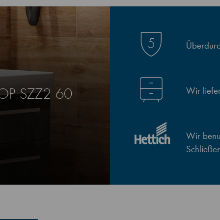
Überdurch
Wir lief
LOP SZZ2 60
Wir benut
Schließe
0