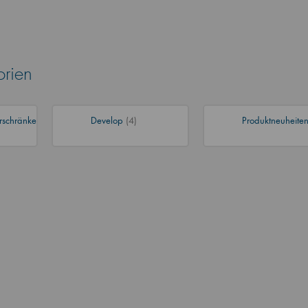
orien
rschränke
Develop
(4)
Produktneuheite