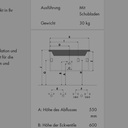
Ausführung
Mit
kt in Ihr
Schubladen
Gewicht
30 kg
lation und
 für die
n und
A: Höhe des Abflusses
550
mm
B: Höhe der Eckventile
600