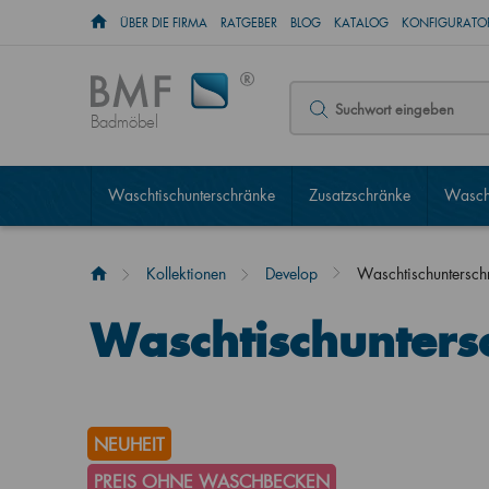
ÜBER DIE FIRMA
RATGEBER
BLOG
KATALOG
KONFIGURATOR
Badmöbel
Waschtischunterschränke
Zusatzschränke
Wascht
Kollektionen
Develop
Waschtischuntersc
Waschtischunter
NEUHEIT
PREIS OHNE WASCHBECKEN