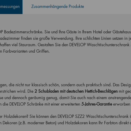
Abmessungen
Zusammenhängende Produkte
OP Badezimmerschränke. Sie und Ihre Gäste in Ihrem Hotel oder Gästehau
adezimmer finden sie große Verwendung. Ihre schlichten Linien setzen in
affen viel Stauraum. Gestalten Sie den DEVELOP Waschtischunterschrank
 Farbvarianten und Griffen.
n, die nicht nur klassisch schön, sondern auch praktisch sind. Das Desig
rstrichen wird. Die
2 Schubladen mit deutschen Hettich-Beschlägen
mit ge
ise und dennoch geräumig genug, damit Sie auch nach einem anstrengen
 die DEVELOP Schränke mit einer erweiterten
5-Jahres-Garantie
erworben
der Holzdekoren? Sie können den DEVELOP SZZ2 Waschtischunterschrank in
 Dekoren (z.B. moderner Beton) und Holzdekoren kann Ihr Farbton direkt 