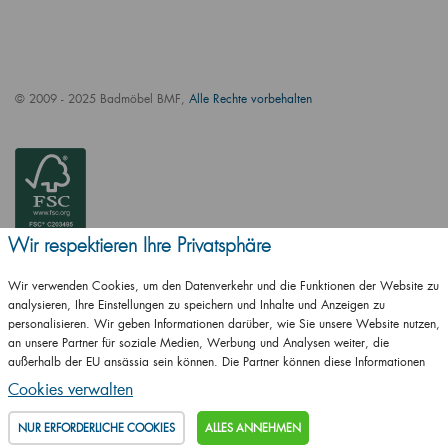
© 2009 - 2025 Badmöbel BMF,
Alle Rechte vorbehalten
Wir respektieren Ihre Privatsphäre
Wir verwenden Cookies, um den Datenverkehr und die Funktionen der Website zu
analysieren, Ihre Einstellungen zu speichern und Inhalte und Anzeigen zu
personalisieren. Wir geben Informationen darüber, wie Sie unsere Website nutzen,
an unsere Partner für soziale Medien, Werbung und Analysen weiter, die
außerhalb der EU ansässig sein können. Die Partner können diese Informationen
ČSN EN ISO
mit anderen Informationen kombinieren, die Sie ihnen zur Verfügung gestellt haben
14001:2016
Cookies verwalten
oder die sie als Ergebnis Ihrer Nutzung ihrer Dienste erhalten haben.
Details
ČSN EN ISO
NUR ERFORDERLICHE COOKIES
ALLES ANNEHMEN
9001:2016