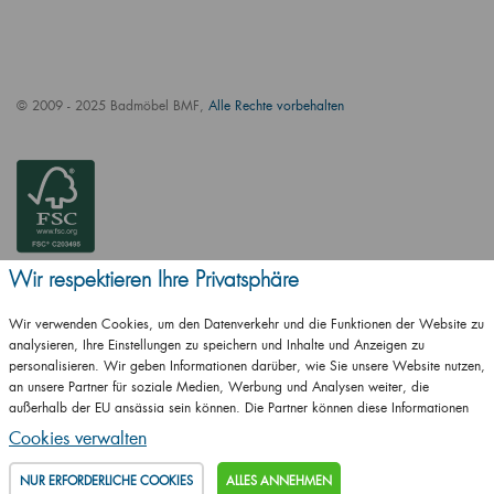
© 2009 - 2025 Badmöbel BMF,
Alle Rechte vorbehalten
Wir respektieren Ihre Privatsphäre
Wir verwenden Cookies, um den Datenverkehr und die Funktionen der Website zu
analysieren, Ihre Einstellungen zu speichern und Inhalte und Anzeigen zu
personalisieren. Wir geben Informationen darüber, wie Sie unsere Website nutzen,
an unsere Partner für soziale Medien, Werbung und Analysen weiter, die
ČSN EN ISO
außerhalb der EU ansässig sein können. Die Partner können diese Informationen
14001:2016
mit anderen Informationen kombinieren, die Sie ihnen zur Verfügung gestellt haben
Cookies verwalten
oder die sie als Ergebnis Ihrer Nutzung ihrer Dienste erhalten haben.
Details
ČSN EN ISO
9001:2016
NUR ERFORDERLICHE COOKIES
ALLES ANNEHMEN