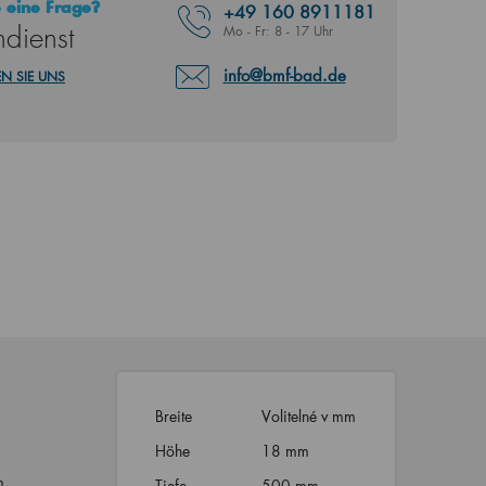
 eine Frage?
+49
160 8911181
dienst
Mo - Fr: 8 - 17 Uhr
info@bmf-bad.de
N SIE UNS
Breite
Volitelné v mm
Höhe
18 mm
m
Tiefe
500 mm