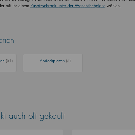
er mit ihr einem
Zusatzschrank unter der Waschtischplatte
wählen.
orien
ten
(51)
Abdeckplatten
(5)
t auch oft gekauft