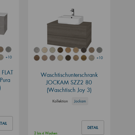
+10
+10
k FLAT
Waschtischunterschrank
Pura
JOCKAM SZZ2 80
)
(Waschtisch Joy 3)
Kollektion
Jockam
TAIL
DETAIL
2 bis 4 Wochen