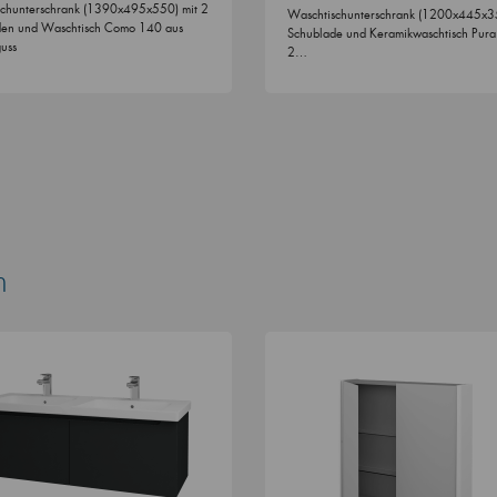
chunterschrank (1390x495x550) mit 2
Waschtischunterschrank (1200x445x35
den und Waschtisch Como 140 aus
Schublade und Keramikwaschtisch Pura
uss
2…
n