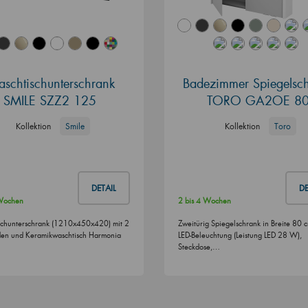
schtischunterschrank
Badezimmer Spiegelsc
SMILE SZZ2 125
TORO GA2OE 8
Kollektion
Smile
Kollektion
Toro
DETAIL
DE
 Wochen
2 bis 4 Wochen
chunterschrank (1210x450x420) mit 2
Zweitürig Spiegelschrank in Breite 80 c
en und Keramikwaschtisch Harmonia
LED-Beleuchtung (Leistung LED 28 W),
Steckdose,…