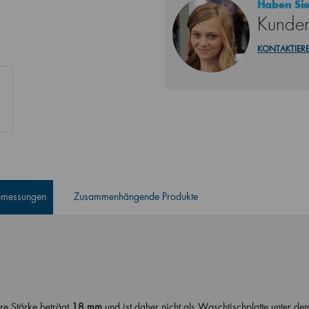
Haben Sie
Kunden
KONTAKTIERE
Abmessungen
Zusammenhängende Produkte
re Stärke beträgt
18 mm
und ist daher nicht als Waschtischplatte unter de