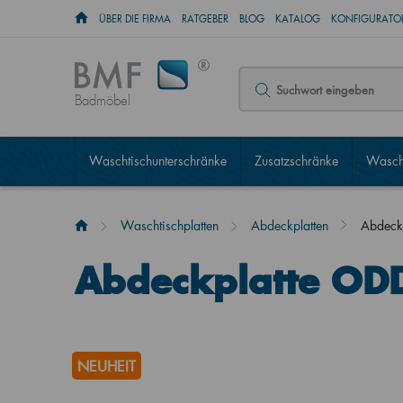
ÜBER DIE FIRMA
RATGEBER
BLOG
KATALOG
KONFIGURATOR
Badmöbel
Waschtischunterschränke
Zusatzschränke
Wascht
Waschtischplatten
Abdeckplatten
Abdeckp
Abdeckplatte ODD
NEUHEIT