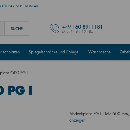
 FÜR PARTNER
KONTAKTE
+49
160 8911181
SUCHE
Mo - Fr: 8 - 17 Uhr
ischplatten
Spiegelschränke und Spiegel
Waschtische
Zubeh
latte ODD PG I
 PG I
Abdeckplatte PG I, Tiefe 500 m
anzeigen