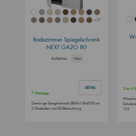
+17
Wa
Badezimmer Spiegelschrank
NEXT GA2O 80
Kollektion
Next
DETAIL
2 bis 4
7 Werktage
Waschtis
Zweitürige Spiegelschrank (800x138x820) mit
Schublad
2 Glasböden und LED-Beleuchtung
125