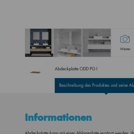
Weiter
Abdeckplatte ODD PG I
Beschreibung des Produktes und seine 
Informationen
Abdeckplatte kann mit einer Ablageplatte ergänzt werden, ih