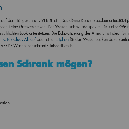
m
t auf den Hängeschrank VERDE ein. Das dünne Keramikbecken unterstützt p
Ideen keine Grenzen setzen. Der Waschtisch wurde speziell für kleine Gästet
n schlichten Look unterstützen. Die Eckplatzierung der Armatur ist ideal für
n Click-Clack-Ablauf
oder einen
Siphon
für das Waschbecken dazu kaufen
 VERDE-Waschtischschranks inbegriffen ist.
sen Schrank mögen?
nation