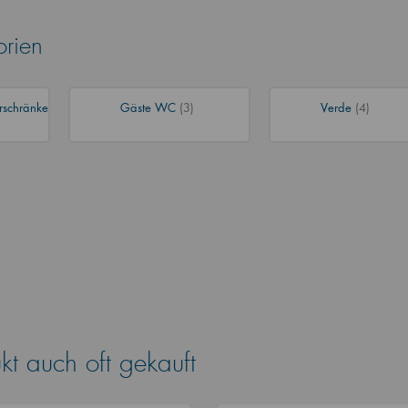
orien
rschränke
Gäste WC
(3)
Verde
(4)
t auch oft gekauft