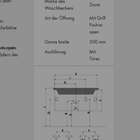
ei BMF-
Marke des
Zoom
Waschbeckens
Art der Öffnung
Mit Griff
n.
Push-to-
sfarbtöne
open
Ganze breite
500 mm
-to-open-
Ausführung
Mit
Bädern des
Türen