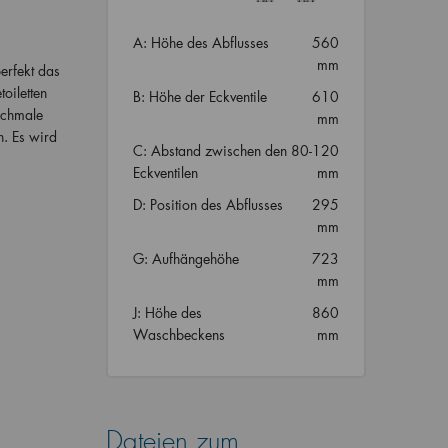
A: Höhe des Abflusses
560
mm
erfekt das
oiletten
B: Höhe der Eckventile
610
 schmale
mm
. Es wird
C: Abstand zwischen den
80-120
Eckventilen
mm
D: Position des Abflusses
295
mm
G: Aufhängehöhe
723
mm
J: Höhe des
860
Waschbeckens
mm
Dateien zum