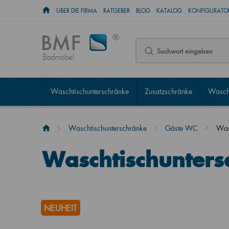
ÜBER DIE FIRMA
RATGEBER
BLOG
KATALOG
KONFIGURATOR
Badmöbel
Waschtischunterschränke
Zusatzschränke
Wascht
Waschtischunterschränke
Gäste WC
Was
Waschtischunter
NEUHEIT