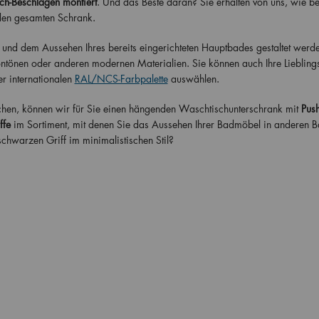
ch-Beschlägen montiert
. Und das Beste daran? Sie erhalten von uns, wie b
den gesamten Schrank.
und dem Aussehen Ihres bereits eingerichteten Hauptbades gestaltet werde
tönen oder anderen modernen Materialien. Sie können auch Ihre Liebling
r internationalen
RAL/NCS-Farbpalette
auswählen.
chen, können wir für Sie einen hängenden Waschtischunterschrank mit
Push
ffe
im Sortiment, mit denen Sie das Aussehen Ihrer Badmöbel in anderen 
hwarzen Griff im minimalistischen Stil?