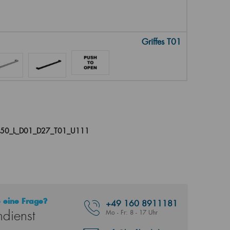
Griffes T01
050_L_D01_D27_T01_U111
 eine Frage?
+49
160 8911181
dienst
Mo - Fr: 8 - 17 Uhr