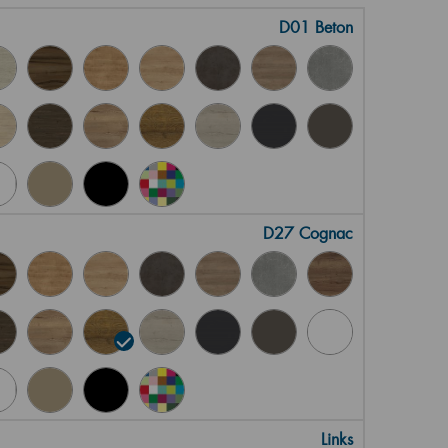
D01 Beton
D27 Cognac
Links