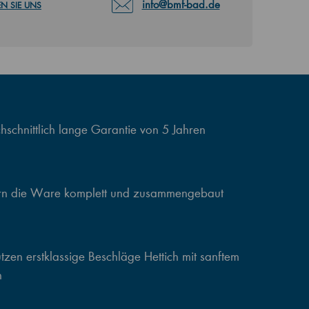
info@bmf-bad.de
N SIE UNS
schnittlich lange Garantie von 5 Jahren
ern die Ware komplett und zusammengebaut
zen erstklassige Beschläge Hettich mit sanftem
n