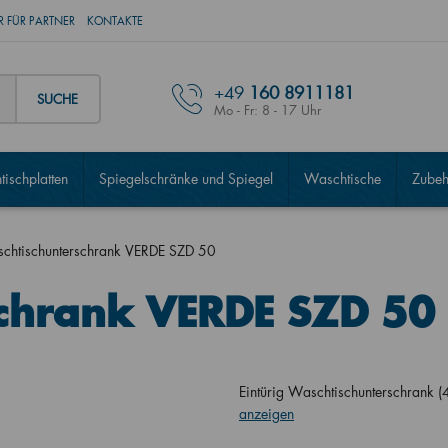
 FÜR PARTNER
KONTAKTE
+49
160 8911181
SUCHE
Mo - Fr: 8 - 17 Uhr
ischplatten
Spiegelschränke und Spiegel
Waschtische
Zubeh
chtischunterschrank VERDE SZD 50
schrank VERDE SZD 50
Eintürig Waschtischunterschran
anzeigen