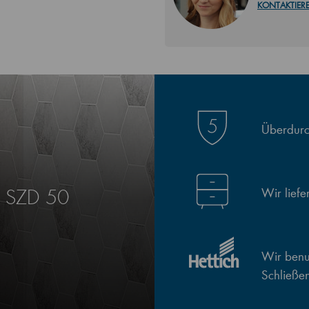
KONTAKTIERE
Überdurch
Wir lief
E SZD 50
Wir benut
Schließe