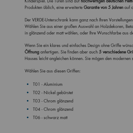
Kinderspiel. Die Türen sind auf
hochwertigen deutschen Hetti
Produkten üblich, eine erweiterte
Garantie von 5 Jahren
auf 
Der VERDE-Unterschrank kann ganz nach Ihren Vorstellungen 
Wählen Sie aus einer großen Auswahl an Holzdekoren, Beton
in glänzend oder matt wählen, oder Ihre Wunschfarbe aus de
Wenn Sie ein klares und einfaches Design ohne Griffe wüns
Öffnung
anfertigen. Sie finden aber auch
5 verschiedene Gri
Hauses leicht angleichen können. Sie mögen den modernen sc
Wählen Sie aus diesen Griffen:
T01 - Aluminium
T02 - Nickel gebürstet
T03 - Chrom glänzend
T04 - Chrom glänzend
T06 - schwarz matt