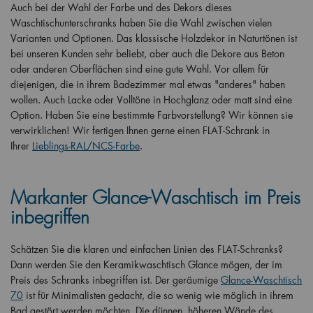
Auch bei der Wahl der Farbe und des Dekors dieses
Waschtischunterschranks haben Sie die Wahl zwischen vielen
Varianten und Optionen. Das klassische Holzdekor in Naturtönen ist
bei unseren Kunden sehr beliebt, aber auch die Dekore aus Beton
oder anderen Oberflächen sind eine gute Wahl. Vor allem für
diejenigen, die in ihrem Badezimmer mal etwas "anderes" haben
wollen. Auch Lacke oder Volltöne in Hochglanz oder matt sind eine
Option. Haben Sie eine bestimmte Farbvorstellung? Wir können sie
verwirklichen! Wir fertigen Ihnen gerne einen FLAT-Schrank in
Ihrer
Lieblings-RAL/NCS-Farbe
.
Markanter Glance-Waschtisch im Preis
inbegriffen
Schätzen Sie die klaren und einfachen Linien des FLAT-Schranks?
Dann werden Sie den Keramikwaschtisch Glance mögen, der im
Preis des Schranks inbegriffen ist. Der geräumige
Glance-Waschtisch
70
ist für Minimalisten gedacht, die so wenig wie möglich in ihrem
Bad gestört werden möchten. Die dünnen, höheren Wände des