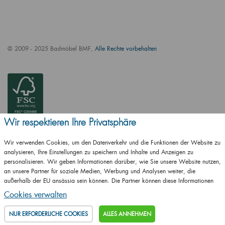
© 2009 - 2025 Badmöbel BMF,
Alle Rechte vorbehalten
Wir respektieren Ihre Privatsphäre
Wir verwenden Cookies, um den Datenverkehr und die Funktionen der Website zu
analysieren, Ihre Einstellungen zu speichern und Inhalte und Anzeigen zu
personalisieren. Wir geben Informationen darüber, wie Sie unsere Website nutzen,
an unsere Partner für soziale Medien, Werbung und Analysen weiter, die
außerhalb der EU ansässig sein können. Die Partner können diese Informationen
ČSN EN ISO
mit anderen Informationen kombinieren, die Sie ihnen zur Verfügung gestellt haben
14001:2016
Cookies verwalten
oder die sie als Ergebnis Ihrer Nutzung ihrer Dienste erhalten haben.
Details
ČSN EN ISO
NUR ERFORDERLICHE COOKIES
ALLES ANNEHMEN
9001:2016