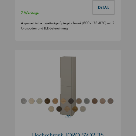
DETAIL
7 Werktage
Asymmetrische zweitürige Spiegelschrank (800x138x820) mit 2
Glasböden und LED-Beleuchtung
+20
Hochschrank TORO SVD2 35