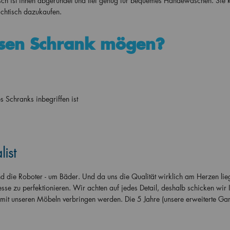
h ist innen abgerundet und tief genug für bequemes Händewaschen. Sie 
chtisch dazukaufen.
sen Schrank mögen?
Schranks inbegriffen ist
ist
 und die Roboter - um Bäder. Und da uns die Qualität wirklich am Herzen lie
esse zu perfektionieren. Wir achten auf jedes Detail, deshalb schicken wir 
t mit unseren Möbeln verbringen werden. Die 5 Jahre (unsere erweiterte Gar