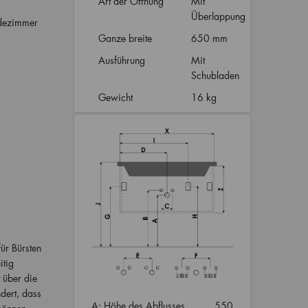
Art der Öffnung
Mit
Überlappung
adezimmer
Ganze breite
650 mm
Ausführung
Mit
Schubladen
Gewicht
16 kg
für Bürsten
itig
 über die
dert, dass
A: Höhe des Abflusses
550