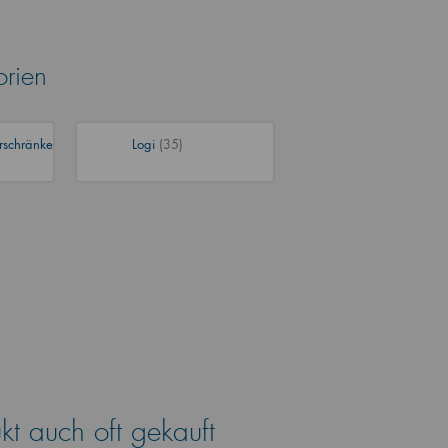
orien
rschränke
Logi
(35)
t auch oft gekauft