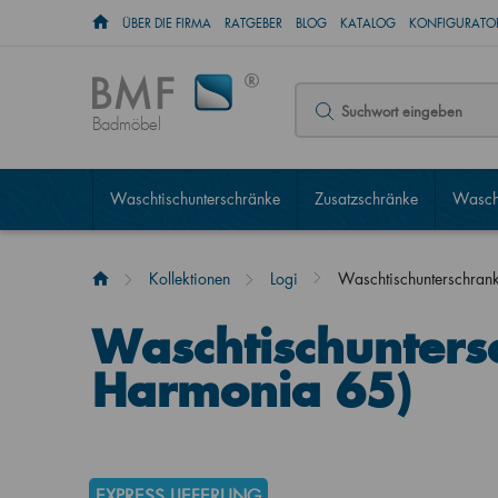
ÜBER DIE FIRMA
RATGEBER
BLOG
KATALOG
KONFIGURATOR
Badmöbel
Waschtischunterschränke
Zusatzschränke
Wascht
Kollektionen
Logi
Waschtischunterschran
Waschtischunters
Harmonia 65)
EXPRESS LIEFERUNG