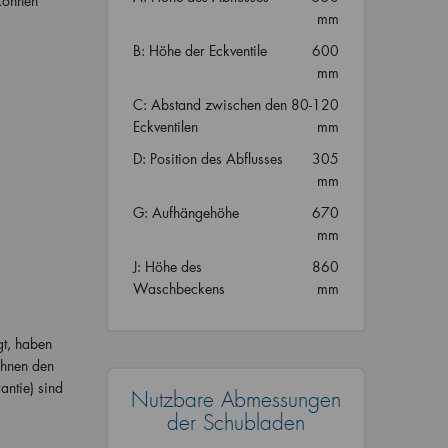
können
mm
B: Höhe der Eckventile
600
mm
C: Abstand zwischen den
80-120
Eckventilen
mm
D: Position des Abflusses
305
mm
G: Aufhängehöhe
670
mm
J: Höhe des
860
Waschbeckens
mm
gt, haben
Ihnen den
antie) sind
Nutzbare Abmessungen
der Schubladen