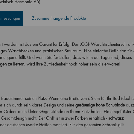
chtisch Harmonia 65)
Abmessungen
Zusammenhängende Produkte
t werden, ist das ein Garant für Erfolg! Der LOGI- Waschtischunterschrank 
miges Waschbecken und praktischen Stauraum. Eine einfache Definition für 
ungen erfüllt. Und wenn Sie feststellen, dass wir in der Lage sind, dieses
gen zu liefern
, wird Ihre Zufriedenheit noch höher sein als erwartet!
Badezimmer seinen Platz. Wenn eine Breite von 65 cm für Ihr Bad ideal is
 sich durch sein klares Design und seine
geräumige hohe Schublade
ausz
 Ordner auch kleine Gegenstände an ihrem Platz halten. Ein eingefräster G
samtdesign nicht. Der Griff ist in zwei Farben erhältlich -
schwarz
 der deutschen Marke Hettich montiert. Für den gesamten Schrank gilt