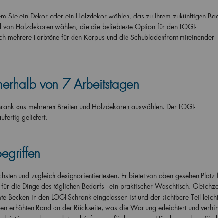
em Sie ein Dekor oder ein Holzdekor wählen, das zu Ihrem zukünftigen B
hl von Holzdekoren wählen, die die beliebteste Option für den LOGI-
ch mehrere Farbtöne für den Korpus und die Schubladenfront miteinander
erhalb von 7 Arbeitstagen
hrank aus mehreren Breiten und Holzdekoren auswählen. Der LOGI-
ertig geliefert.
egriffen
chsten und zugleich designorientiertesten. Er bietet von oben gesehen Platz 
ür die Dinge des täglichen Bedarfs - ein praktischer Waschtisch. Gleichze
te Becken in den LOGI-Schrank eingelassen ist und der sichtbare Teil leicht
n erhöhten Rand an der Rückseite, was die Wartung erleichtert und verhin