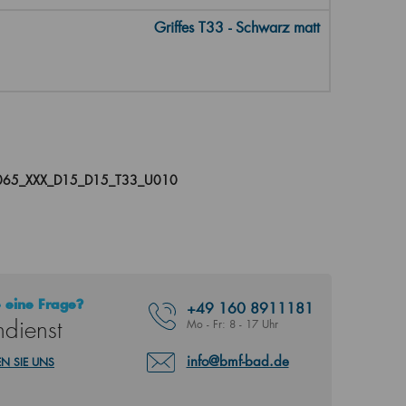
Griffes T33 - Schwarz matt
065_XXX_D15_D15_T33_U010
 eine Frage?
+49
160 8911181
dienst
Mo - Fr: 8 - 17 Uhr
info@bmf-bad.de
N SIE UNS