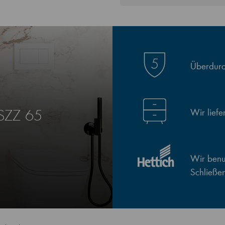
Überdurch
Wir lief
 SZZ 65
Wir benut
Schließe