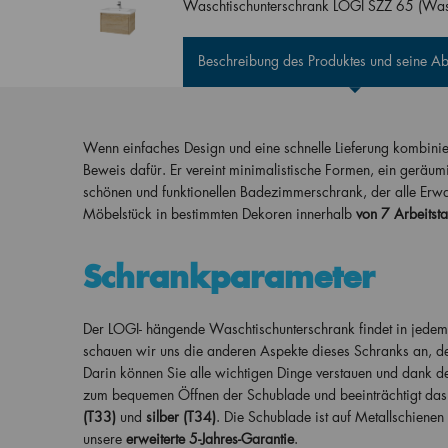
Waschtischunterschrank LOGI SZZ 65 (Was
Beschreibung des Produktes und seine 
Wenn einfaches Design und eine schnelle Lieferung kombinier
Beweis dafür. Er vereint minimalistische Formen, ein geräu
schönen und funktionellen Badezimmerschrank, der alle Erwart
Möbelstück in bestimmten Dekoren innerhalb
von 7 Arbeitsta
Schrankparameter
Der LOGI- hängende Waschtischunterschrank findet in jedem 
schauen wir uns die anderen Aspekte dieses Schranks an, der
Darin können Sie alle wichtigen Dinge verstauen und dank der
zum bequemen Öffnen der Schublade und beeinträchtigt das Ge
(T33)
und
silber (T34)
. Die Schublade ist auf Metallschienen
unsere
erweiterte 5-Jahres-Garantie
.