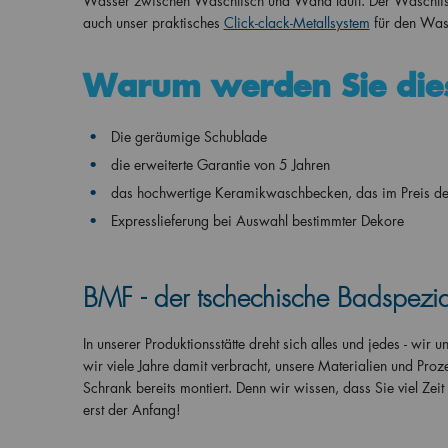
Wasser zwischen Waschtisch und Wand läuft. Der Waschtisc
auch unser praktisches
Click-clack-Metallsystem
für den Was
Warum werden Sie die
Die geräumige Schublade
die erweiterte Garantie von 5 Jahren
das hochwertige Keramikwaschbecken, das im Preis des 
Expresslieferung bei Auswahl bestimmter Dekore
BMF - der tschechische Badspezial
In unserer Produktionsstätte dreht sich alles und jedes - wir
wir viele Jahre damit verbracht, unsere Materialien und Proz
Schrank bereits montiert. Denn wir wissen, dass Sie viel Zei
erst der Anfang!