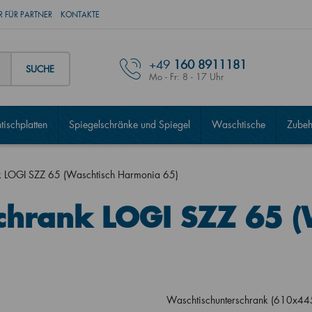
 FÜR PARTNER
KONTAKTE
+49
160 8911181
SUCHE
Mo - Fr: 8 - 17 Uhr
ischplatten
Spiegelschränke und Spiegel
Waschtische
Zubeh
k LOGI SZZ 65 (Waschtisch Harmonia 65)
chrank LOGI SZZ 65 (
Waschtischunterschrank (610x44