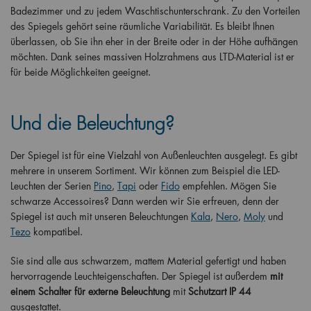
Badezimmer und zu jedem Waschtischunterschrank. Zu den Vorteilen
des Spiegels gehört seine räumliche Variabilität. Es bleibt Ihnen
überlassen, ob Sie ihn eher in der Breite oder in der Höhe aufhängen
möchten. Dank seines massiven Holzrahmens aus LTD-Material ist er
für beide Möglichkeiten geeignet.
Und die Beleuchtung?
Der Spiegel ist für eine Vielzahl von Außenleuchten ausgelegt. Es gibt
mehrere in unserem Sortiment. Wir können zum Beispiel die LED-
Leuchten der Serien
Pino
,
Tapi
oder
Fido
empfehlen. Mögen Sie
schwarze Accessoires? Dann werden wir Sie erfreuen, denn der
Spiegel ist auch mit unseren Beleuchtungen
Kala
,
Nero
,
Moly
und
Tezo
kompatibel.
Sie sind alle aus schwarzem, mattem Material gefertigt und haben
hervorragende Leuchteigenschaften. Der Spiegel ist außerdem
mit
einem Schalter für externe Beleuchtung
mit
Schutzart IP 44
ausgestattet.