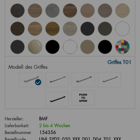
Griffes T01
Modell des Griffes
Hersteller:
BMF
Lieferbarkeit:
2 bis 4 Wochen
Bestellnummer
154356
Bestellcode
UNI_SYD2_050_XXX_D01_D04_T01_XXX