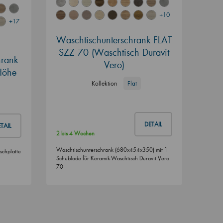
+10
+17
Waschtischunterschrank FLAT
SZZ 70 (Waschtisch Duravit
rank
Vero)
(Höhe
Kollektion
Flat
DETAIL
TAIL
2 bis 4 Wochen
Waschtischunterschrank (680x454x350) mit 1
schplatte
Schublade für Keramik-Waschtisch Duravit Vero
70