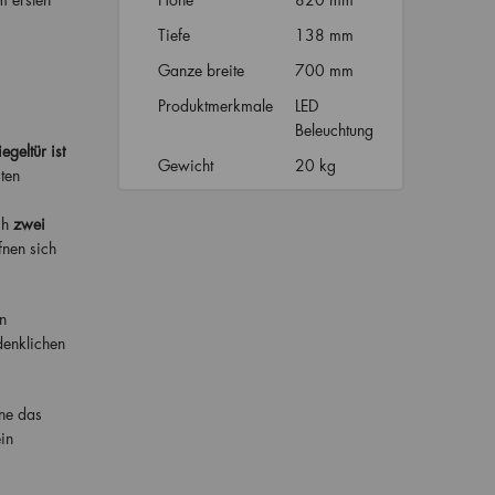
Tiefe
138 mm
Ganze breite
700 mm
Produktmerkmale
LED
Beleuchtung
egeltür ist
Gewicht
20 kg
ten
ch
zwei
fnen sich
n
denklichen
hne das
in