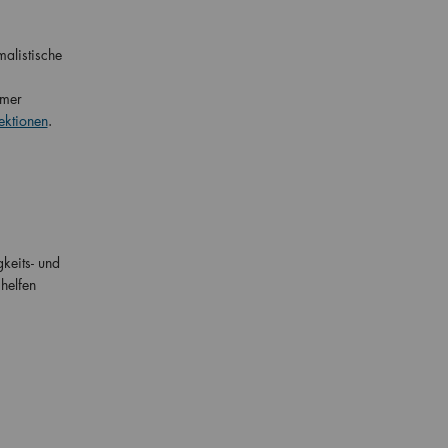
alistische
mmer
ektionen
.
keits- und
helfen