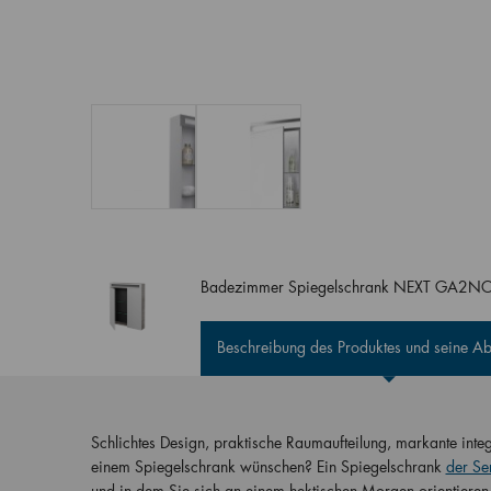
Badezimmer Spiegelschrank NEXT GA2N
Beschreibung des Produktes und seine 
Schlichtes Design, praktische Raumaufteilung, markante inte
einem Spiegelschrank wünschen? Ein Spiegelschrank
der Se
und in dem Sie sich an einem hektischen Morgen orientiere