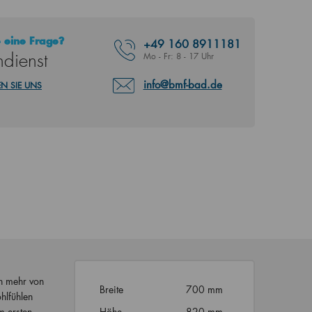
 eine Frage?
+49
160 8911181
dienst
Mo - Fr: 8 - 17 Uhr
info@bmf-bad.de
N SIE UNS
ch mehr von
Breite
700 mm
hlfühlen
m ersten
Höhe
820 mm