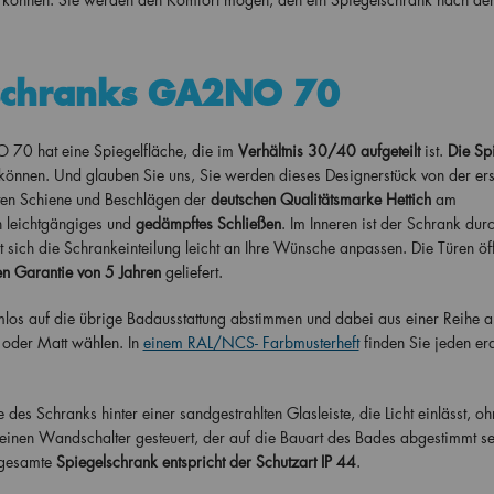
lschranks GA2NO 70
70 hat eine Spiegelfläche, die im
Verhältnis 30/40 aufgeteilt
ist.
Die Spi
 können. Und glauben Sie uns, Sie werden dieses Designerstück von der ers
rten Schiene und Beschlägen der
deutschen Qualitätsmarke Hettich
am
n leichtgängiges und
gedämpftes Schließen
. Im Inneren ist der Schrank dur
sst sich die Schrankeinteilung leicht an Ihre Wünsche anpassen. Die Türen öf
en Garantie von 5 Jahren
geliefert.
los auf die übrige Badausstattung abstimmen und dabei aus einer Reihe a
oder Matt wählen. In
einem RAL/NCS- Farbmusterheft
finden Sie jeden er
 des Schranks hinter einer sandgestrahlten Glasleiste, die Licht einlässt, o
einen Wandschalter gesteuert, der auf die Bauart des Bades abgestimmt se
gesamte
Spiegelschrank entspricht der Schutzart IP 44
.