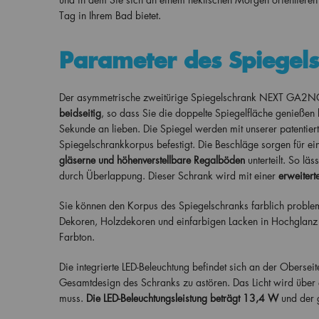
Tag in Ihrem Bad bietet.
Parameter des Spiege
Der asymmetrische zweitürige Spiegelschrank NEXT GA2NO 
beidseitig
, so dass Sie die doppelte Spiegelfläche genießen
Sekunde an lieben. Die Spiegel werden mit unserer patentie
Spiegelschrankkorpus befestigt. Die Beschläge sorgen für ei
gläserne und höhenverstellbare Regalböden
unterteilt. So lä
durch Überlappung. Dieser Schrank wird mit einer
erweitert
Sie können den Korpus des Spiegelschranks farblich problem
Dekoren, Holzdekoren und einfarbigen Lacken in Hochglanz 
Farbton.
Die integrierte LED-Beleuchtung befindet sich an der Oberseite
Gesamtdesign des Schranks zu astören. Das Licht wird über 
muss.
Die LED-Beleuchtungsleistung beträgt 13,4 W
und der 