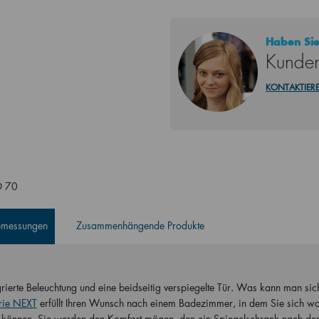
Haben Sie
Kunden
KONTAKTIERE
O 70
Abmessungen
Zusammenhängende Produkte
grierte Beleuchtung und eine beidseitig verspiegelte Tür. Was kann man si
rie NEXT
erfüllt Ihren Wunsch nach einem Badezimmer, in dem Sie sich wo
n können. Sie werden den Komfort mögen, den ein Spiegelschrank nach de