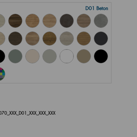
D01 Beton
70_XXX_D01_XXX_XXX_XXX