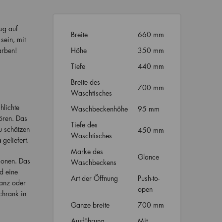
ug auf
Breite
660 mm
sein, mit
arben!
Höhe
350 mm
Tiefe
440 mm
Breite des
700 mm
Waschtisches
hlichte
Waschbeckenhöhe
95 mm
ören. Das
Tiefe des
u schätzen
450 mm
Waschtisches
n
geliefert.
Marke des
Glance
ionen. Das
Waschbeckens
d eine
Art der Öffnung
Push-to-
lanz oder
open
chrank in
Ganze breite
700 mm
Ausführung
Mit