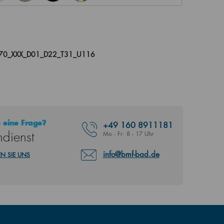
070_XXX_D01_D22_T31_U116
 eine Frage?
+49
160 8911181
dienst
Mo - Fr: 8 - 17 Uhr
info@bmf-bad.de
N SIE UNS