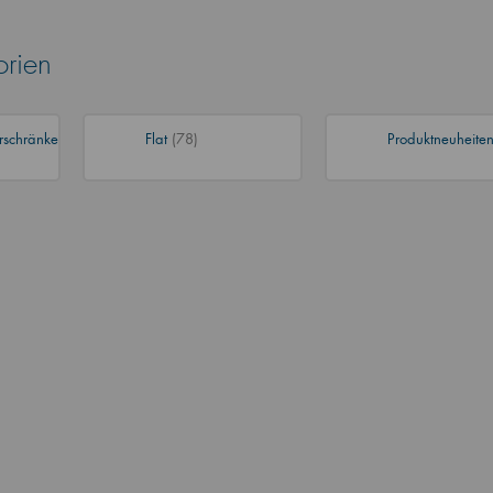
orien
rschränke
Flat
(78)
Produktneuheite