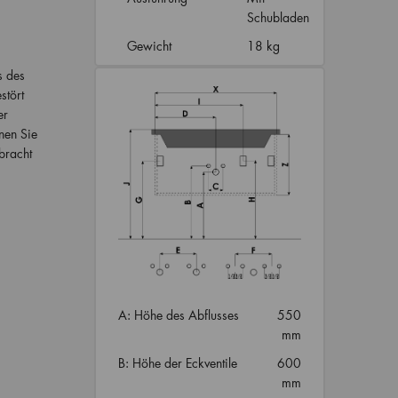
Schubladen
Gewicht
18 kg
s des
stört
er
nen Sie
bracht
A: Höhe des Abflusses
550
mm
B: Höhe der Eckventile
600
mm