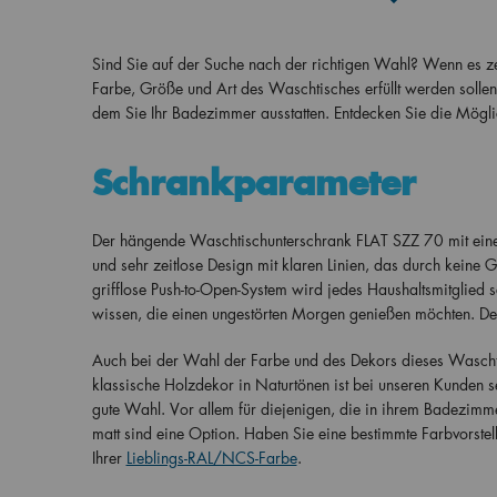
Sind Sie auf der Suche nach der richtigen Wahl? Wenn es zeit
Farbe, Größe und Art des Waschtisches erfüllt werden solle
dem Sie Ihr Badezimmer ausstatten. Entdecken Sie die Mögl
Schrankparameter
Der hängende Waschtischunterschrank FLAT SZZ 70 mit einer
und sehr zeitlose Design mit klaren Linien, das durch keine 
grifflose Push-to-Open-System wird jedes Haushaltsmitglied 
wissen, die einen ungestörten Morgen genießen möchten. De
Auch bei der Wahl der Farbe und des Dekors dieses Wascht
klassische Holzdekor in Naturtönen ist bei unseren Kunden 
gute Wahl. Vor allem für diejenigen, die in ihrem Badezim
matt sind eine Option. Haben Sie eine bestimmte Farbvorstel
Ihrer
Lieblings-RAL/NCS-Farbe
.