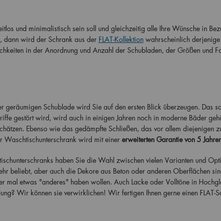
los und minimalistisch sein soll und gleichzeitig alle Ihre Wünsche in Bez
n, dann wird der Schrank aus der
FLAT-Kollektion
wahrscheinlich derjenige 
ichkeiten in der Anordnung und Anzahl der Schubladen, der Größen und F
 geräumigen Schublade wird Sie auf den ersten Blick überzeugen. Das sc
Griffe gestört wird, wird auch in einigen Jahren noch in moderne Bäder geh
schätzen. Ebenso wie das gedämpfte Schließen, das vor allem diejenigen z
r Waschtischunterschrank wird mit einer
erweiterten Garantie von 5 Jahre
ischunterschranks haben Sie die Wahl zwischen vielen Varianten und Opt
sehr beliebt, aber auch die Dekore aus Beton oder anderen Oberflächen sin
mer mal etwas "anderes" haben wollen. Auch Lacke oder Volltöne in Hochg
lung? Wir können sie verwirklichen! Wir fertigen Ihnen gerne einen FLAT-S