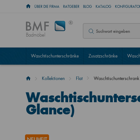
ÜBER DIE FIRMA
RATGEBER
BLOG
KATALOG
KONFIGURATOR
Badmöbel
Waschtischunterschränke
Zusatzschränke
Wascht
Kollektionen
Flat
Waschtischunterschrank
Waschtischunters
Glance)
NEUHEIT