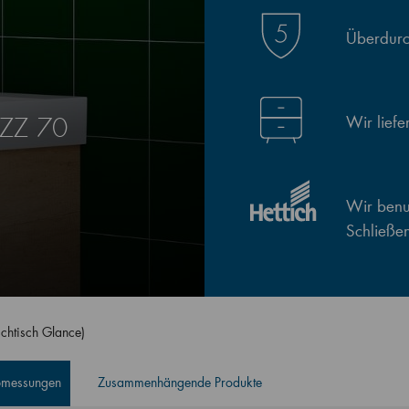
Überdurch
Wir lief
SZZ 70
Wir benut
Schließe
chtisch Glance)
Abmessungen
Zusammenhängende Produkte