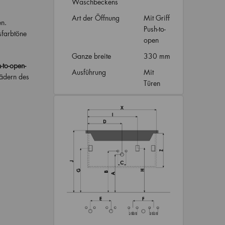
Waschbeckens
Art der Öffnung
Mit Griff
n.
Push-to-
sfarbtöne
open
Ganze breite
330 mm
-to-open-
Ausführung
Mit
Bädern des
Türen