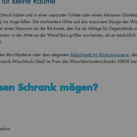
für kleine Räume
isch haben und in einer separaten Toilette oder einem kleineren Gästebad
i
ins Auge fallen. Die markantere Höhe und das massivere Design des Wa
er einen Stauraum an der Rückseite, den Sie als Ablage für Gegenstände o
atur in der Mitte an der Wand lässt größer erscheinen, als es tatsächlich
ß.
llen Mischbatterie oder dem eleganten
Ablaufventil mit Rückstosssperre
, de
Keramik-Waschtisch Gladi im Preis des Waschtischunterschranks VERDE ber
sen Schrank mögen?
nation