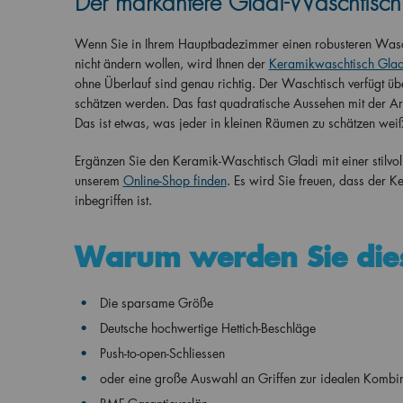
Der markantere Gladi-Waschtisch 
Wenn Sie in Ihrem Hauptbadezimmer einen robusteren Wascht
nicht ändern wollen, wird Ihnen der
Keramikwaschtisch Glad
ohne Überlauf sind genau richtig. Der Waschtisch verfügt üb
schätzen werden. Das fast quadratische Aussehen mit der Arm
Das ist etwas, was jeder in kleinen Räumen zu schätzen wei
Ergänzen Sie den Keramik-Waschtisch Gladi mit einer stilvo
unserem
Online-Shop finden
. Es wird Sie freuen, dass der 
inbegriffen ist.
Warum werden Sie die
Die sparsame Größe
Deutsche hochwertige Hettich-Beschläge
Push-to-open-Schliessen
oder eine große Auswahl an Griffen zur idealen Kombi