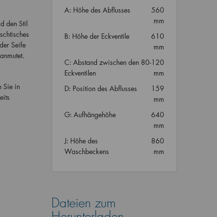
A: Höhe des Abflusses
560
mm
 den Stil
schtisches
B: Höhe der Eckventile
610
der Seife
mm
 anmutet.
C: Abstand zwischen den
80-120
Eckventilen
mm
n Sie in
D: Position des Abflusses
159
eits
mm
G: Aufhängehöhe
640
mm
J: Höhe des
860
Waschbeckens
mm
Dateien zum
Herunterladen