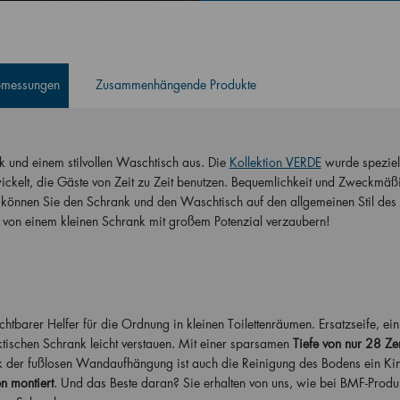
Abmessungen
Zusammenhängende Produkte
nk und einem stilvollen Waschtisch aus. Die
Kollektion VERDE
wurde speziell
kelt, die Gäste von Zeit zu Zeit benutzen. Bequemlichkeit und Zweckmäßi
können Sie den Schrank und den Waschtisch auf den allgemeinen Stil des
von einem kleinen Schrank mit großem Potenzial verzaubern!
tbarer Helfer für die Ordnung in kleinen Toilettenräumen. Ersatzseife, ein
ktischen Schrank leicht verstauen. Mit einer sparsamen
Tiefe von nur 28 Ze
nk der fußlosen Wandaufhängung ist auch die Reinigung des Bodens ein Kin
n montiert
. Und das Beste daran? Sie erhalten von uns, wie bei BMF-Produ