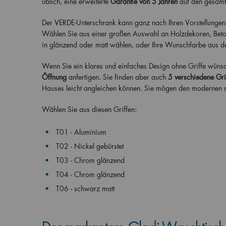
üblich, eine erweiterte
Garantie von 5 Jahren
auf den gesamt
Der VERDE-Unterschrank kann ganz nach Ihren Vorstellungen 
Wählen Sie aus einer großen Auswahl an Holzdekoren, Beton
in glänzend oder matt wählen, oder Ihre Wunschfarbe aus de
Wenn Sie ein klares und einfaches Design ohne Griffe wüns
Öffnung
anfertigen. Sie finden aber auch
5 verschiedene Gri
Hauses leicht angleichen können. Sie mögen den modernen sc
Wählen Sie aus diesen Griffen:
T01 - Aluminium
T02 - Nickel gebürstet
T03 - Chrom glänzend
T04 - Chrom glänzend
T06 - schwarz matt