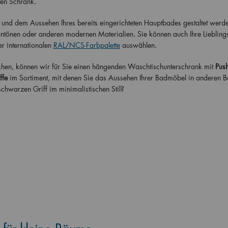
en Schrank.
und dem Aussehen Ihres bereits eingerichteten Hauptbades gestaltet werde
tönen oder anderen modernen Materialien. Sie können auch Ihre Liebling
r internationalen
RAL/NCS-Farbpalette
auswählen.
chen, können wir für Sie einen hängenden Waschtischunterschrank mit
Push
ffe
im Sortiment, mit denen Sie das Aussehen Ihrer Badmöbel in anderen 
hwarzen Griff im minimalistischen Stil?