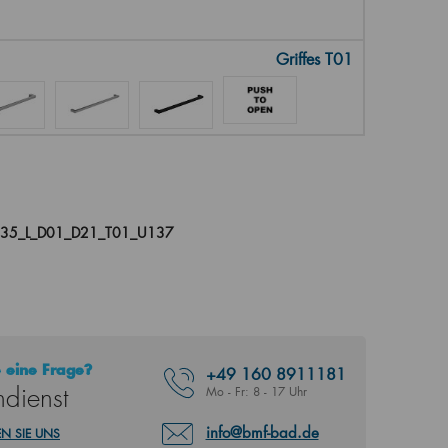
Griffes T01
035_L_D01_D21_T01_U137
 eine Frage?
+49
160 8911181
dienst
Mo - Fr: 8 - 17 Uhr
info@bmf-bad.de
N SIE UNS