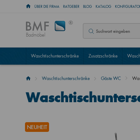
ÜBER DIE FIRMA
RATGEBER
BLOG
KATALOG
KONFIGURATOR
Badmöbel
Waschtischunterschränke
Zusatzschränke
Wascht
Waschtischunterschränke
Gäste WC
Was
Waschtischunter
NEUHEIT