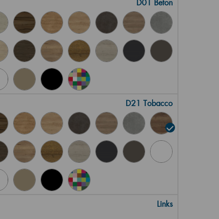
D01 Beton
D21 Tobacco
Links