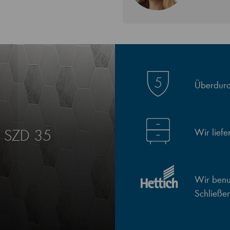
Überdurch
Wir lief
E SZD 35
Wir benut
Schließe