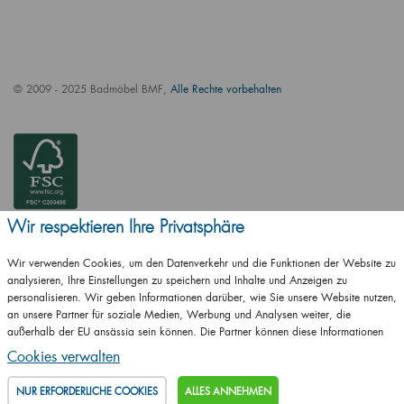
© 2009 - 2025 Badmöbel BMF,
Alle Rechte vorbehalten
Wir respektieren Ihre Privatsphäre
Wir verwenden Cookies, um den Datenverkehr und die Funktionen der Website zu
analysieren, Ihre Einstellungen zu speichern und Inhalte und Anzeigen zu
personalisieren. Wir geben Informationen darüber, wie Sie unsere Website nutzen,
an unsere Partner für soziale Medien, Werbung und Analysen weiter, die
ČSN EN ISO
außerhalb der EU ansässig sein können. Die Partner können diese Informationen
14001:2016
mit anderen Informationen kombinieren, die Sie ihnen zur Verfügung gestellt haben
Cookies verwalten
oder die sie als Ergebnis Ihrer Nutzung ihrer Dienste erhalten haben.
Details
ČSN EN ISO
9001:2016
NUR ERFORDERLICHE COOKIES
ALLES ANNEHMEN