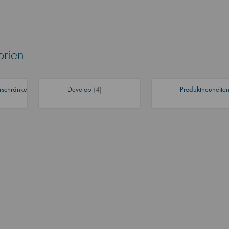
orien
rschränke
Develop
(4)
Produktneuheite