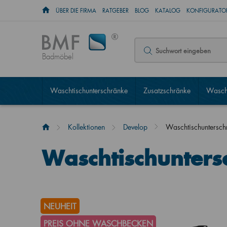
ÜBER DIE FIRMA
RATGEBER
BLOG
KATALOG
KONFIGURATOR
Badmöbel
Waschtischunterschränke
Zusatzschränke
Wascht
Kollektionen
Develop
Waschtischuntersc
Waschtischunter
NEUHEIT
PREIS OHNE WASCHBECKEN