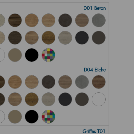
D01 Beton
D04 Eiche
Griffes T01