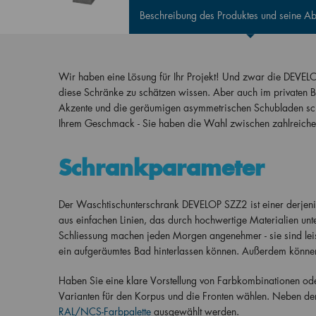
Beschreibung des Produktes und seine 
Wir haben eine Lösung für Ihr Projekt! Und zwar die DEVEL
diese Schränke zu schätzen wissen. Aber auch im privaten B
Akzente und die geräumigen asymmetrischen Schubladen sch
Ihrem Geschmack - Sie haben die Wahl zwischen zahlreichen
Schrankparameter
Der Waschtischunterschrank DEVELOP SZZ2 ist einer derjenige
aus einfachen Linien, das durch hochwertige Materialien unt
Schliessung machen jeden Morgen angenehmer - sie sind le
ein aufgeräumtes Bad hinterlassen können. Außerdem könne
Haben Sie eine klare Vorstellung von Farbkombinationen o
Varianten für den Korpus und die Fronten wählen. Neben den
RAL/NCS-Farbpalette
ausgewählt werden.