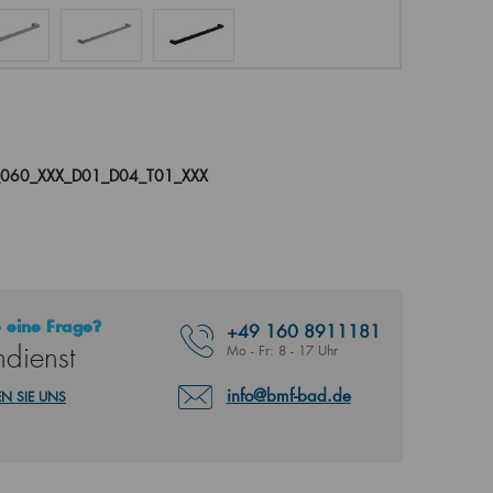
060_XXX_D01_D04_T01_XXX
 eine Frage?
+49
160 8911181
dienst
Mo - Fr: 8 - 17 Uhr
info@bmf-bad.de
N SIE UNS