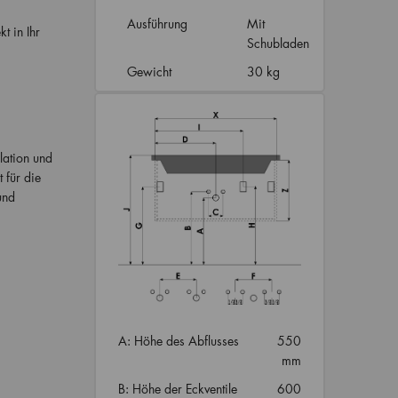
Ausführung
Mit
kt in Ihr
Schubladen
Gewicht
30 kg
lation und
 für die
und
A: Höhe des Abflusses
550
mm
B: Höhe der Eckventile
600