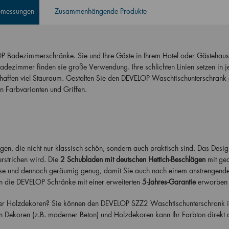
Abmessungen
Zusammenhängende Produkte
OP Badezimmerschränke. Sie und Ihre Gäste in Ihrem Hotel oder Gästehau
adezimmer finden sie große Verwendung. Ihre schlichten Linien setzen in
affen viel Stauraum. Gestalten Sie den DEVELOP Waschtischunterschrank
 Farbvarianten und Griffen.
n, die nicht nur klassisch schön, sondern auch praktisch sind. Das Desig
erstrichen wird. Die
2 Schubladen mit deutschen Hettich-Beschlägen
mit ge
ise und dennoch geräumig genug, damit Sie auch nach einem anstrengen
n die DEVELOP Schränke mit einer erweiterten
5-Jahres-Garantie
erworben 
der Holzdekoren? Sie können den DEVELOP SZZ2 Waschtischunterschrank in
 Dekoren (z.B. moderner Beton) und Holzdekoren kann Ihr Farbton direkt 