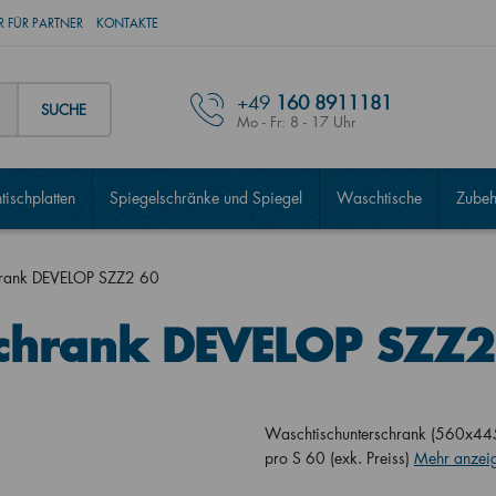
 FÜR PARTNER
KONTAKTE
+49
160 8911181
SUCHE
Mo - Fr: 8 - 17 Uhr
ischplatten
Spiegelschränke und Spiegel
Waschtische
Zubeh
hrank DEVELOP SZZ2 60
schrank DEVELOP SZZ2
Waschtischunterschrank (560x445
pro S 60 (exk. Preiss)
Mehr anzei