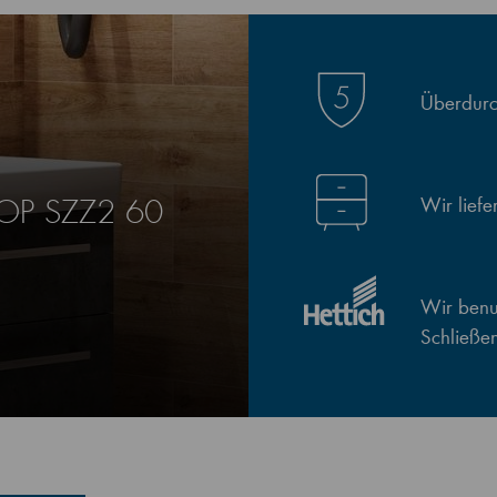
Überdurch
Wir lief
LOP SZZ2 60
Wir benut
Schließe
0