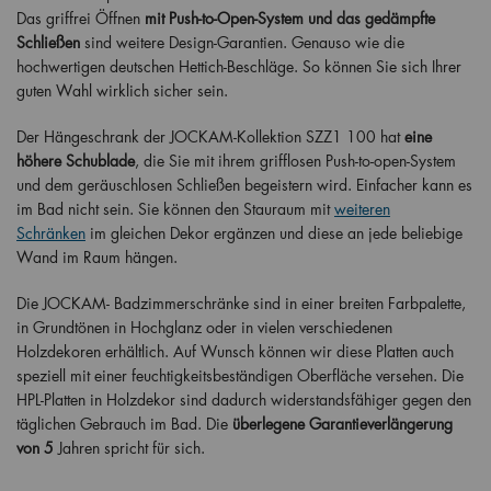
Das griffrei Öffnen
mit Push-to-Open-System und das gedämpfte
Schließen
sind weitere Design-Garantien. Genauso wie die
hochwertigen deutschen Hettich-Beschläge. So können Sie sich Ihrer
guten Wahl wirklich sicher sein.
Der Hängeschrank der JOCKAM-Kollektion SZZ1 100 hat
eine
höhere Schublade
, die Sie mit ihrem grifflosen Push-to-open-System
und dem geräuschlosen Schließen begeistern wird. Einfacher kann es
im Bad nicht sein. Sie können den Stauraum mit
weiteren
Schränken
im gleichen Dekor ergänzen und diese an jede beliebige
Wand im Raum hängen.
Die JOCKAM- Badzimmerschränke sind in einer breiten Farbpalette,
in Grundtönen in Hochglanz oder in vielen verschiedenen
Holzdekoren erhältlich. Auf Wunsch können wir diese Platten auch
speziell mit einer feuchtigkeitsbeständigen Oberfläche versehen. Die
HPL-Platten in Holzdekor sind dadurch widerstandsfähiger gegen den
täglichen Gebrauch im Bad. Die
überlegene Garantieverlängerung
von 5
Jahren spricht für sich.