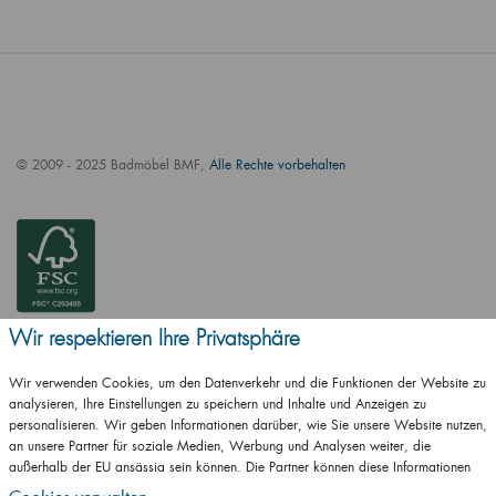
© 2009 - 2025 Badmöbel BMF,
Alle Rechte vorbehalten
Wir respektieren Ihre Privatsphäre
Wir verwenden Cookies, um den Datenverkehr und die Funktionen der Website zu
analysieren, Ihre Einstellungen zu speichern und Inhalte und Anzeigen zu
personalisieren. Wir geben Informationen darüber, wie Sie unsere Website nutzen,
an unsere Partner für soziale Medien, Werbung und Analysen weiter, die
außerhalb der EU ansässig sein können. Die Partner können diese Informationen
ČSN EN ISO
mit anderen Informationen kombinieren, die Sie ihnen zur Verfügung gestellt haben
14001:2016