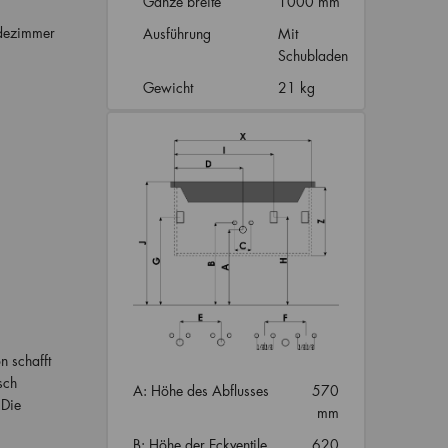
Ganze breite
1000 mm
adezimmer
Ausführung
Mit
Schubladen
Gewicht
21 kg
n schafft
sch
A: Höhe des Abflusses
570
 Die
mm
B: Höhe der Eckventile
620