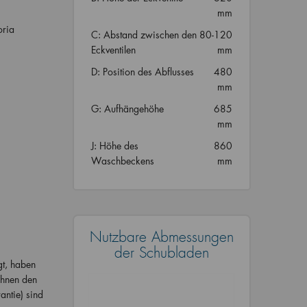
mm
oria
C: Abstand zwischen den
80-120
Eckventilen
mm
D: Position des Abflusses
480
mm
G: Aufhängehöhe
685
mm
J: Höhe des
860
Waschbeckens
mm
Nutzbare Abmessungen
der Schubladen
gt, haben
Ihnen den
antie) sind