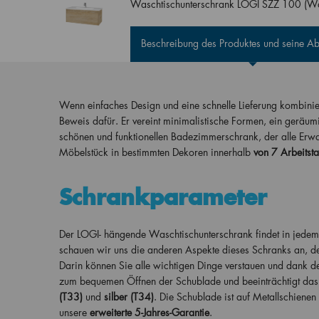
Waschtischunterschrank LOGI SZZ 100 (Wa
Beschreibung des Produktes und seine 
Wenn einfaches Design und eine schnelle Lieferung kombinier
Beweis dafür. Er vereint minimalistische Formen, ein geräu
schönen und funktionellen Badezimmerschrank, der alle Erwart
Möbelstück in bestimmten Dekoren innerhalb
von 7 Arbeitsta
Schrankparameter
Der LOGI- hängende Waschtischunterschrank findet in jedem 
schauen wir uns die anderen Aspekte dieses Schranks an, der
Darin können Sie alle wichtigen Dinge verstauen und dank der
zum bequemen Öffnen der Schublade und beeinträchtigt das Ge
(T33)
und
silber (T34)
. Die Schublade ist auf Metallschienen
unsere
erweiterte 5-Jahres-Garantie
.