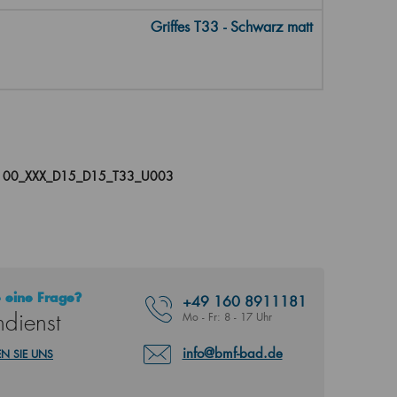
Griffes T33 - Schwarz matt
100_XXX_D15_D15_T33_U003
 eine Frage?
+49
160 8911181
dienst
Mo - Fr: 8 - 17 Uhr
info@bmf-bad.de
N SIE UNS