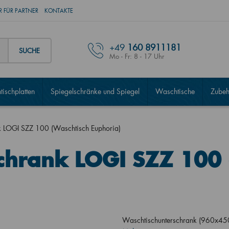
 FÜR PARTNER
KONTAKTE
+49
160 8911181
SUCHE
Mo - Fr: 8 - 17 Uhr
ischplatten
Spiegelschränke und Spiegel
Waschtische
Zubeh
k LOGI SZZ 100 (Waschtisch Euphoria)
chrank LOGI SZZ 100 
Waschtischunterschrank (960x45