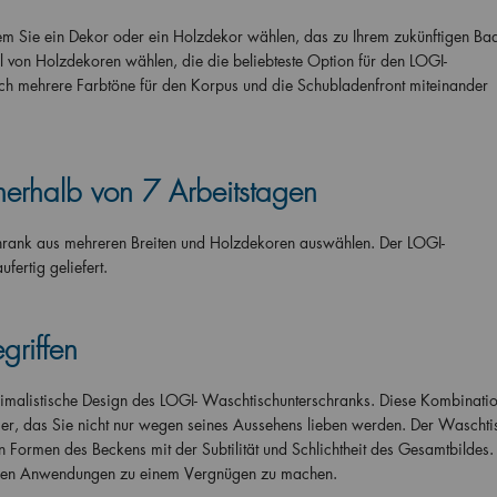
em Sie ein Dekor oder ein Holzdekor wählen, das zu Ihrem zukünftigen B
hl von Holzdekoren wählen, die die beliebteste Option für den LOGI-
ch mehrere Farbtöne für den Korpus und die Schubladenfront miteinander
erhalb von 7 Arbeitstagen
hrank aus mehreren Breiten und Holzdekoren auswählen. Der LOGI-
ertig geliefert.
griffen
nimalistische Design des LOGI- Waschtischunterschranks. Diese Kombinatio
er, das Sie nicht nur wegen seines Aussehens lieben werden. Der Waschti
 Formen des Beckens mit der Subtilität und Schlichtheit des Gesamtbildes.
lichen Anwendungen zu einem Vergnügen zu machen.