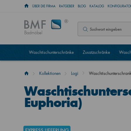
ÜBER DIE FIRMA
RATGEBER
BLOG
KATALOG
KONFIGURATOR
Badmöbel
Waschtischunterschränke
Zusatzschränke
Wascht
Kollektionen
Logi
Waschtischunterschran
Waschtischunters
Euphoria)
EXPRESS LIEFERUNG