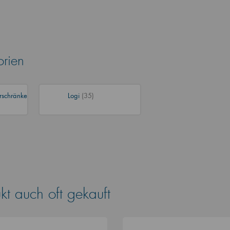
orien
rschränke
Logi
(35)
t auch oft gekauft