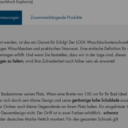
schtisch Euphoria)
Abmessungen
Zusammenhängende Produkte
t werden, ist das ein Garant für Erfolg! Der LOGI- Waschtischunterschrank 
miges Waschbecken und praktischen Stauraum. Eine einfache Definition für 
ungen erfüllt. Und wenn Sie feststellen, dass wir in der Lage sind, dieses
gen zu liefern
, wird Ihre Zufriedenheit noch höher sein als erwartet!
Badezimmer seinen Platz. Wenn eine Breite von 100 cm für Ihr Bad ideal 
 sich durch sein klares Design und seine
geräumige hohe Schublade
ausz
 Ordner auch kleine Gegenstände an ihrem Platz halten. Ein eingefräster G
samtdesign nicht. Der Griff ist in zwei Farben erhältlich -
schwarz
 der deutschen Marke Hettich montiert. Für den gesamten Schrank gilt