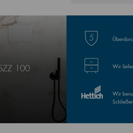
Überdurch
Wir lief
 SZZ 100
Wir benut
Schließe