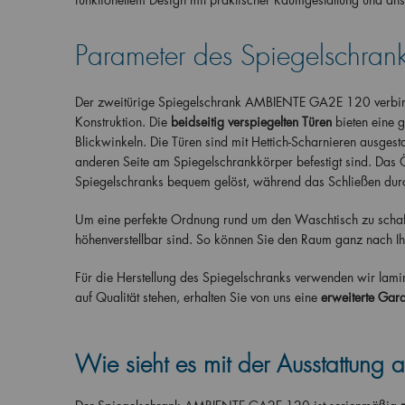
Parameter des Spiegelschran
Der zweitürige Spiegelschrank AMBIENTE GA2E 120 verbindet
Konstruktion. Die
beidseitig verspiegelten Türen
bieten eine 
Blickwinkeln. Die Türen sind mit Hettich-Scharnieren ausgesta
anderen Seite am Spiegelschrankkörper befestigt sind. Das 
Spiegelschranks bequem gelöst, während das Schließen durch
Um eine perfekte Ordnung rund um den Waschtisch zu schaf
höhenverstellbar sind. So können Sie den Raum ganz nach I
Für die Herstellung des Spiegelschranks verwenden wir lamin
auf Qualität stehen, erhalten Sie von uns eine
erweiterte Gara
Wie sieht es mit der Ausstattung 