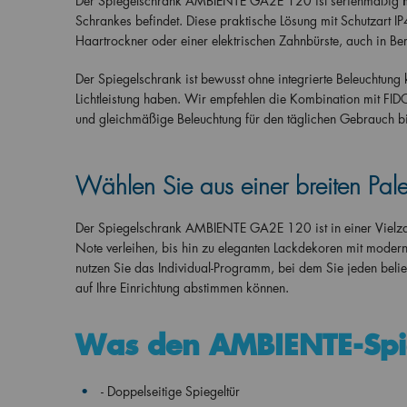
Der Spiegelschrank AMBIENTE GA2E 120 ist serienmäßig
Schrankes befindet. Diese praktische Lösung mit Schutzart 
Haartrockner oder einer elektrischen Zahnbürste, auch in Bere
Der Spiegelschrank ist bewusst ohne integrierte Beleuchtung k
Lichtleistung haben. Wir empfehlen die Kombination mit FID
und gleichmäßige Beleuchtung für den täglichen Gebrauch bi
Wählen Sie aus einer breiten Pal
Der Spiegelschrank
AMBIENTE
GA2E 120 ist in einer Vielza
Note verleihen, bis hin zu eleganten Lackdekoren mit modern
nutzen Sie das Individual-Programm, bei dem Sie jeden beli
auf Ihre Einrichtung abstimmen können.
Was den AMBIENTE-Spie
- Doppelseitige Spiegeltür