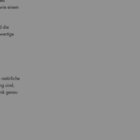
des
 wie einem
d die
wertige
 natürliche
ng sind,
ank genau