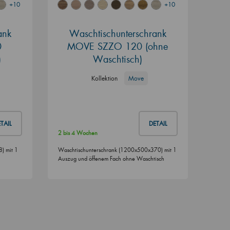
+10
+10
ank
Waschtischunterschrank
0
MOVE SZZO 120 (ohne
)
Waschtisch)
Kollektion
Move
TAIL
DETAIL
2 bis 4 Wochen
) mit 1
Waschtischunterschrank (1200x500x370) mit 1
Auszug und öffenem Fach ohne Waschtisch