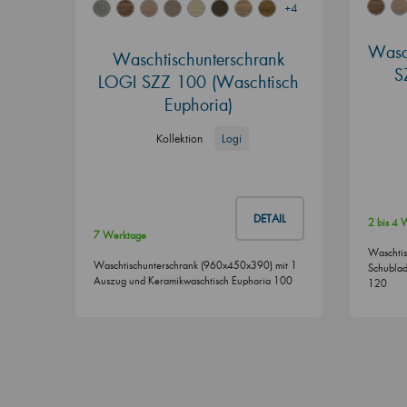
+4
Wasch
Waschtischunterschrank
S
LOGI SZZ 100 (Waschtisch
Euphoria)
Kollektion
Logi
DETAIL
2 bis 4
7 Werktage
Waschtis
Waschtischunterschrank (960x450x390) mit 1
Schublad
Auszug und Keramikwaschtisch Euphoria 100
120