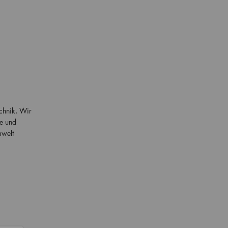
chnik. Wir
ie und
mwelt