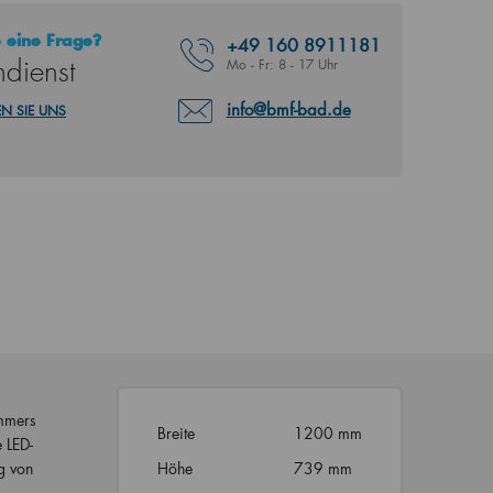
 eine Frage?
+49
160 8911181
dienst
Mo - Fr: 8 - 17 Uhr
info@bmf-bad.de
N SIE UNS
immers
Breite
1200 mm
e LED-
g von
Höhe
739 mm