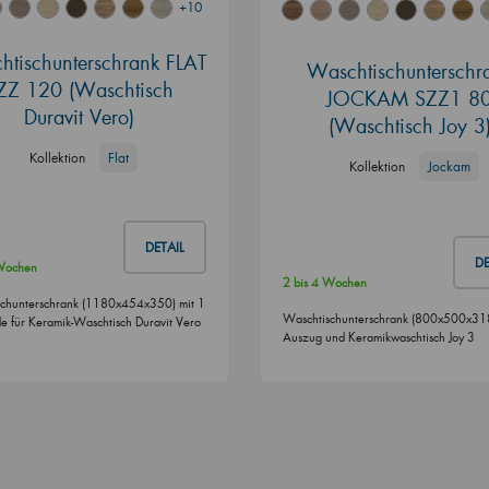
+10
tischunterschrank FLAT
Waschtischunterschr
ZZ 120 (Waschtisch
JOCKAM SZZ1 8
Duravit Vero)
(Waschtisch Joy 3
Kollektion
Flat
Kollektion
Jockam
DETAIL
DE
 Wochen
2 bis 4 Wochen
chunterschrank (1180x454x350) mit 1
Waschtischunterschrank (800x500x318
e für Keramik-Waschtisch Duravit Vero
Auszug und Keramikwaschtisch Joy 3