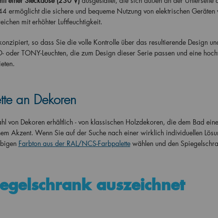
mit einer Steckdose (230 V)
ausgestattet, die sich außen an der Unterseite 
IP44 ermöglicht die sichere und bequeme Nutzung von elektrischen Geräten
ichen mit erhöhter Luftfeuchtigkeit.
onzipiert, so dass Sie die volle Kontrolle über das resultierende Design un
O- oder TONY-Leuchten, die zum Design dieser Serie passen und eine hoch
eten.
ette an Dekoren
hl von Dekoren erhältlich - von klassischen Holzdekoren, die dem Bad eine
em Akzent. Wenn Sie auf der Suche nach einer wirklich individuellen Lösu
ebigen
Farbton aus der RAL/NCS-Farbpalette
wählen und den Spiegelschr
gelschrank auszeichnet