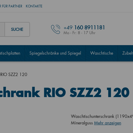
 FÜR PARTNER
KONTAKTE
+49
160 8911181
SUCHE
Mo - Fr: 8 - 17 Uhr
ischplatten
Spiegelschränke und Spiegel
Waschtische
Zubeh
k RIO SZZ2 120
schrank RIO SZZ2 120
Waschtischunterschrank (1190x4
Mineralguss
Mehr anzeigen