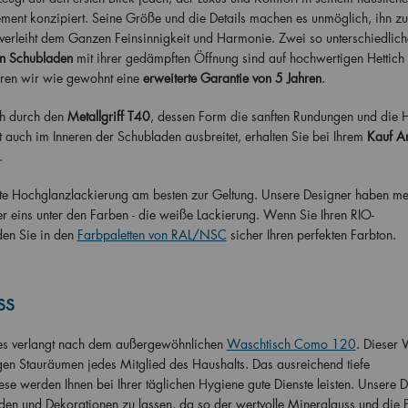
lement konzipiert. Seine Größe und die Details machen es unmöglich, ihn zu
erleiht dem Ganzen Feinsinnigkeit und Harmonie. Zwei so unterschiedlic
n Schubladen
mit ihrer gedämpften Öffnung sind auf hochwertigen Hettich
ren wir wie gewohnt eine
erweiterte Garantie von 5 Jahren
.
h durch den
Metallgriff T40
, dessen Form die sanften Rundungen und die
 auch im Inneren der Schubladen ausbreitet, erhalten Sie bei Ihrem
Kauf An
.
te Hochglanzlackierung am besten zur Geltung. Unsere Designer haben me
 eins unter den Farben - die weiße Lackierung. Wenn Sie Ihren RIO-
den Sie in den
Farbpaletten von RAL/NSC
sicher Ihren perfekten Farbton.
ss
kes verlangt nach dem außergewöhnlichen
Waschtisch Como 120
. Dieser 
igen Stauräumen jedes Mitglied des Haushalts. Das ausreichend tiefe
se werden Ihnen bei Ihrer täglichen Hygiene gute Dienste leisten. Unsere 
en und Dekorationen zu lassen, da so der wertvolle Mineralguss und die P