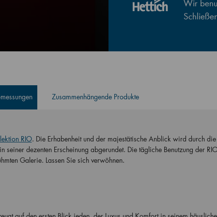
Wir benut
Schließe
Abmessungen
Zusammenhängende Produkte
ektion RIO
. Die Erhabenheit und der majestätische Anblick wird durch die
 seiner dezenten Erscheinung abgerundet. Die tägliche Benutzung der RIO
rühmten Galerie. Lassen Sie sich verwöhnen.
t auf den ersten Blick jeden, der Luxus und Komfort in seinem häuslich