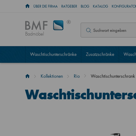
ÜBER DIE FIRMA
RATGEBER
BLOG
KATALOG
KONFIGURATOR
Badmöbel
Waschtischunterschränke
Zusatzschränke
Wascht
Kollektionen
Rio
Waschtischunterschran
Waschtischunter