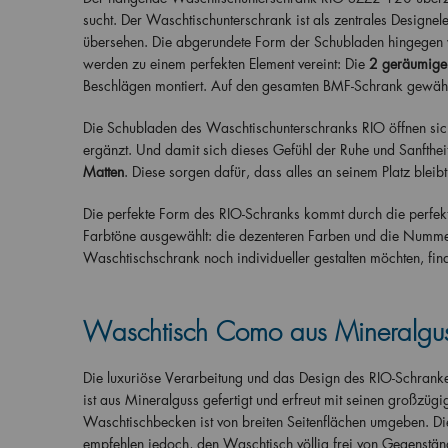
sucht. Der Waschtischunterschrank ist als zentrales Designe
übersehen. Die abgerundete Form der Schubladen hingegen v
werden zu einem perfekten Element vereint: Die
2 geräumige
Beschlägen montiert. Auf den gesamten BMF-Schrank gewäh
Die Schubladen des Waschtischunterschranks RIO öffnen sic
ergänzt. Und damit sich dieses Gefühl der Ruhe und Sanftheit
Matten
. Diese sorgen dafür, dass alles an seinem Platz bleibt
Die perfekte Form des RIO-Schranks kommt durch die perfek
Farbtöne ausgewählt: die dezenteren Farben und die Nummer
Waschtischschrank noch individueller gestalten möchten, fin
Waschtisch Como aus Mineralgu
Die luxuriöse Verarbeitung und das Design des RIO-Schran
ist aus Mineralguss gefertigt und erfreut mit seinen großzüg
Waschtischbecken ist von breiten Seitenflächen umgeben. Die
empfehlen jedoch, den Waschtisch völlig frei von Gegenständ