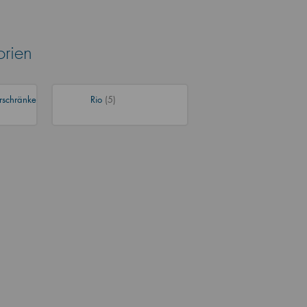
orien
rschränke
Rio
(5)