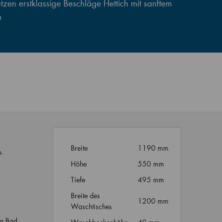
zen erstklassige Beschläge Hettich mit sanftem
n
Breite
1190 mm
-
Höhe
550 mm
Tiefe
495 mm
Breite des
1200 mm
Waschtisches
en Bad