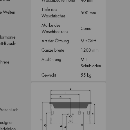
Waschbeckenhöhe
40 mm
Tiefe des
he Welten
500 mm
Waschtisches
Marke des
Como
Waschbeckens
 Harmonie
Art der Öffnung
Mit Griff
ti-Rutsch-
Ganze breite
1200 mm
Ausführung
Mit
hrere
Schubladen
Gewicht
55 kg
Waschtisch
Designer
erfektion