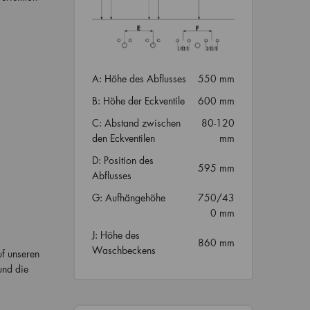
A: Höhe des Abflusses
550 mm
B: Höhe der Eckventile
600 mm
C: Abstand zwischen
80-120
den Eckventilen
mm
D: Position des
595 mm
Abflusses
G: Aufhängehöhe
750/43
0 mm
J: Höhe des
860 mm
Waschbeckens
uf unseren
und die