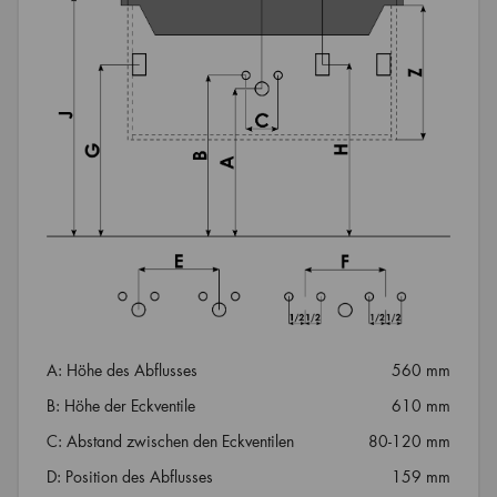
A: Höhe des Abflusses
560 mm
B: Höhe der Eckventile
610 mm
C: Abstand zwischen den Eckventilen
80-120 mm
D: Position des Abflusses
159 mm