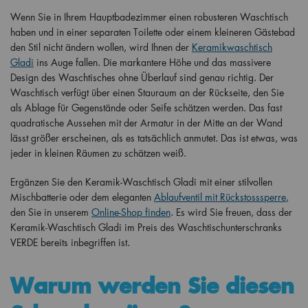
Wenn Sie in Ihrem Hauptbadezimmer einen robusteren Waschtisch
haben und in einer separaten Toilette oder einem kleineren Gästebad
den Stil nicht ändern wollen, wird Ihnen der
Keramikwaschtisch
Gladi
ins Auge fallen. Die markantere Höhe und das massivere
Design des Waschtisches ohne Überlauf sind genau richtig. Der
Waschtisch verfügt über einen Stauraum an der Rückseite, den Sie
als Ablage für Gegenstände oder Seife schätzen werden. Das fast
quadratische Aussehen mit der Armatur in der Mitte an der Wand
lässt größer erscheinen, als es tatsächlich anmutet. Das ist etwas, was
jeder in kleinen Räumen zu schätzen weiß.
Ergänzen Sie den Keramik-Waschtisch Gladi mit einer stilvollen
Mischbatterie oder dem eleganten
Ablaufventil mit Rückstosssperre
,
den Sie in unserem
Online-Shop finden
. Es wird Sie freuen, dass der
Keramik-Waschtisch Gladi im Preis des Waschtischunterschranks
VERDE bereits inbegriffen ist.
Warum werden Sie diesen