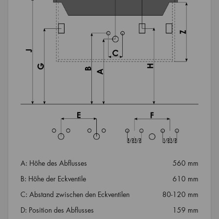
A: Höhe des Abflusses
560 mm
B: Höhe der Eckventile
610 mm
C: Abstand zwischen den Eckventilen
80-120 mm
D: Position des Abflusses
159 mm