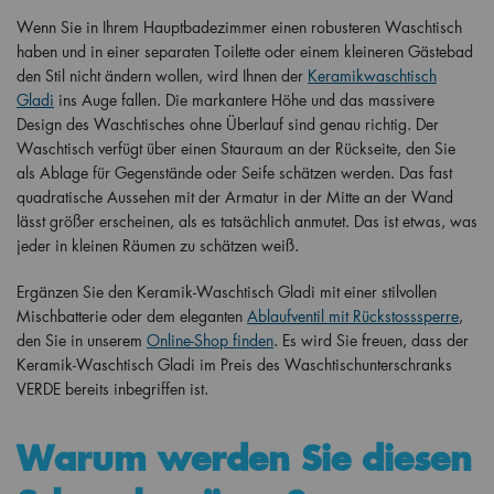
Wenn Sie in Ihrem Hauptbadezimmer einen robusteren Waschtisch
haben und in einer separaten Toilette oder einem kleineren Gästebad
den Stil nicht ändern wollen, wird Ihnen der
Keramikwaschtisch
Gladi
ins Auge fallen. Die markantere Höhe und das massivere
Design des Waschtisches ohne Überlauf sind genau richtig. Der
Waschtisch verfügt über einen Stauraum an der Rückseite, den Sie
als Ablage für Gegenstände oder Seife schätzen werden. Das fast
quadratische Aussehen mit der Armatur in der Mitte an der Wand
lässt größer erscheinen, als es tatsächlich anmutet. Das ist etwas, was
jeder in kleinen Räumen zu schätzen weiß.
Ergänzen Sie den Keramik-Waschtisch Gladi mit einer stilvollen
Mischbatterie oder dem eleganten
Ablaufventil mit Rückstosssperre
,
den Sie in unserem
Online-Shop finden
. Es wird Sie freuen, dass der
Keramik-Waschtisch Gladi im Preis des Waschtischunterschranks
VERDE bereits inbegriffen ist.
Warum werden Sie diesen