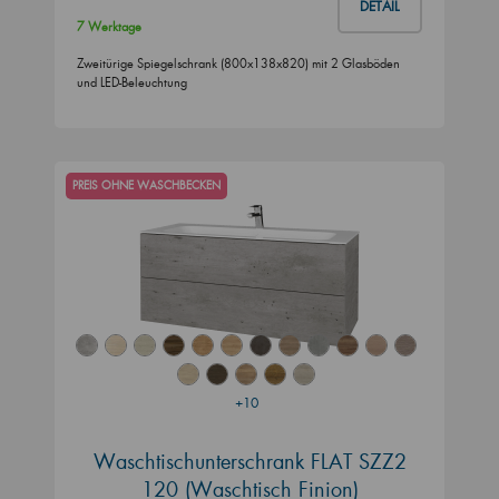
DETAIL
7 Werktage
Zweitürige Spiegelschrank (800x138x820) mit 2 Glasböden
und LED-Beleuchtung
PREIS OHNE WASCHBECKEN
+10
Waschtischunterschrank FLAT SZZ2
120 (Waschtisch Finion)