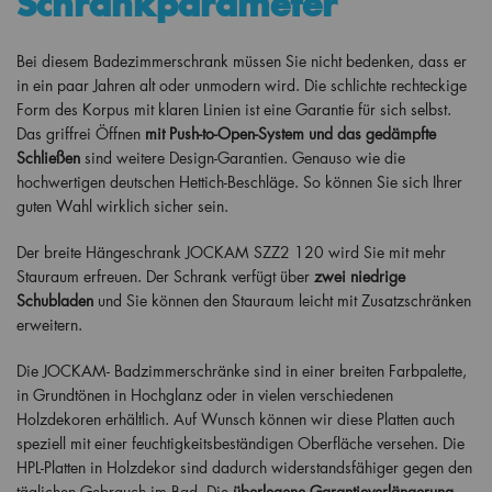
Schrankparameter
Bei diesem Badezimmerschrank müssen Sie nicht bedenken, dass er
in ein paar Jahren alt oder unmodern wird. Die schlichte rechteckige
Form des Korpus mit klaren Linien ist eine Garantie für sich selbst.
Das griffrei Öffnen
mit Push-to-Open-System und das gedämpfte
Schließen
sind weitere Design-Garantien. Genauso wie die
hochwertigen deutschen Hettich-Beschläge. So können Sie sich Ihrer
guten Wahl wirklich sicher sein.
Der breite Hängeschrank JOCKAM SZZ2 120 wird Sie mit mehr
Stauraum erfreuen. Der Schrank verfügt über
zwei niedrige
Schubladen
und Sie können den Stauraum leicht mit Zusatzschränken
erweitern.
Die JOCKAM- Badzimmerschränke sind in einer breiten Farbpalette,
in Grundtönen in Hochglanz oder in vielen verschiedenen
Holzdekoren erhältlich. Auf Wunsch können wir diese Platten auch
speziell mit einer feuchtigkeitsbeständigen Oberfläche versehen. Die
HPL-Platten in Holzdekor sind dadurch widerstandsfähiger gegen den
täglichen Gebrauch im Bad. Die
überlegene Garantieverlängerung