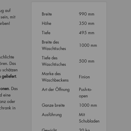
zug auf
Breite
990 mm
sein, mit
arben!
Höhe
350 mm
Tiefe
495 mm
Breite des
1000 mm
Waschtisches
chlichte
Tiefe des
500 mm
ören. Das
Waschtisches
u schätzen
Marke des
 geliefert
.
Finion
Waschbeckens
ionen
. Das
Art der Öffnung
Push-to-
d eine
open
lanz oder
Ganze breite
1000 mm
chrank in
Ausführung
Mit
Schubladen
Gewicht
20 kg