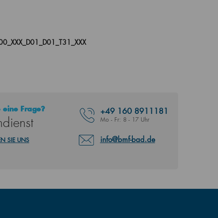
00_XXX_D01_D01_T31_XXX
 eine Frage?
+49
160 8911181
dienst
Mo - Fr: 8 - 17 Uhr
info@bmf-bad.de
N SIE UNS