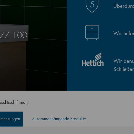
Überdurch
Wir lief
SZZ 100
Wir benut
Schließe
chtisch Finion)
Abmessungen
Zusammenhängende Produkte