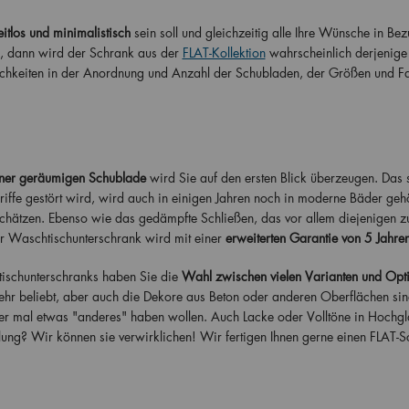
eitlos und minimalistisch
sein soll und gleichzeitig alle Ihre Wünsche in Be
n, dann wird der Schrank aus der
FLAT-Kollektion
wahrscheinlich derjenige 
ichkeiten in der Anordnung und Anzahl der Schubladen, der Größen und F
ner geräumigen Schublade
wird Sie auf den ersten Blick überzeugen. Das s
riffe gestört wird, wird auch in einigen Jahren noch in moderne Bäder geh
schätzen. Ebenso wie das gedämpfte Schließen, das vor allem diejenigen z
r Waschtischunterschrank wird mit einer
erweiterten Garantie von 5 Jahren
ischunterschranks haben Sie die
Wahl zwischen vielen
Varianten und Opt
sehr beliebt, aber auch die Dekore aus Beton oder anderen Oberflächen sin
mer mal etwas "anderes" haben wollen. Auch Lacke oder Volltöne in Hochg
lung? Wir können sie verwirklichen! Wir fertigen Ihnen gerne einen FLAT-S