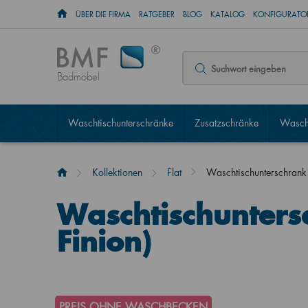
ÜBER DIE FIRMA
RATGEBER
BLOG
KATALOG
KONFIGURATOR
Badmöbel
Waschtischunterschränke
Zusatzschränke
Wascht
Kollektionen
Flat
Waschtischunterschrank
Waschtischunters
Finion)
PREIS OHNE WASCHBECKEN