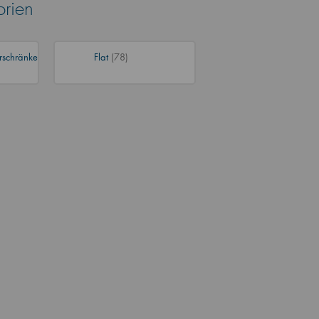
orien
rschränke
Flat
(78)