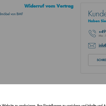
Widerruf vom Vertrag
Kunde
admöbel von BMF
Haben Sie
+4
Mo - 
info
SCHREI
Website zu analysieren, Ihre Einstellungen zu speichern und Inhalte und 