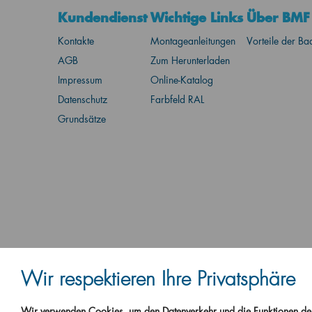
Kundendienst
Wichtige Links
Über BMF
Kontakte
Montageanleitungen
Vorteile der B
AGB
Zum Herunterladen
Impressum
Online-Katalog
Datenschutz
Farbfeld RAL
Grundsätze
Wir respektieren Ihre Privatsphäre
Wir verwenden Cookies, um den Datenverkehr und die Funktionen der 