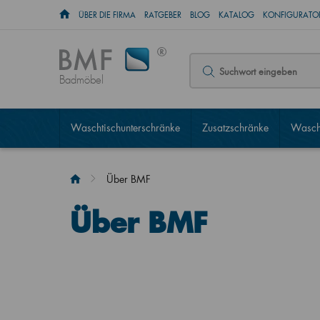
ÜBER DIE FIRMA
RATGEBER
BLOG
KATALOG
KONFIGURATOR
Badmöbel
Waschtischunterschränke
Zusatzschränke
Wascht
Über BMF
Über BMF