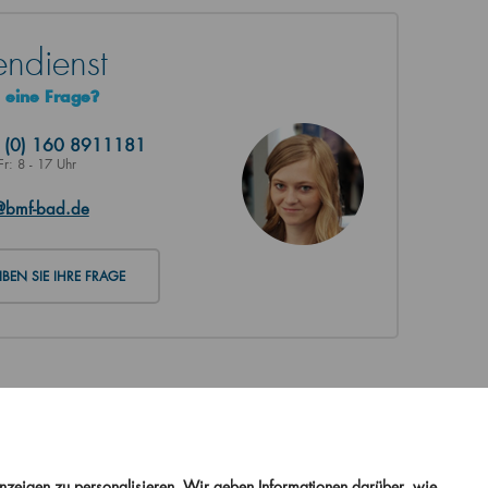
ndienst
 eine Frage?
9
(0) 160 8911181
Fr: 8 - 17 Uhr
@bmf-bad.de
BEN SIE IHRE FRAGE
Anzeigen zu personalisieren. Wir geben Informationen darüber, wie